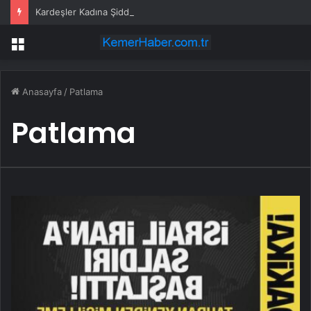
Kardeşler Kadına Şiddete Karşı Çıktı, Bıçaklandı
Menü
Anasayfa
/
Patlama
Patlama