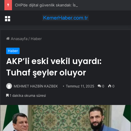
CHP’de dijital güvenlik skandalı: İstanbul ve Ankara il başkanlıkları bahis sitelerine yönlendirildi
Menü
Anasayfa
/
Haber
Haber
AKP’li eski vekil uyardı:
Tuhaf şeyler oluyor
MEHMET HAZBİN KAZBEK
Temmuz 11, 2025
0
0
1 dakika okuma süresi