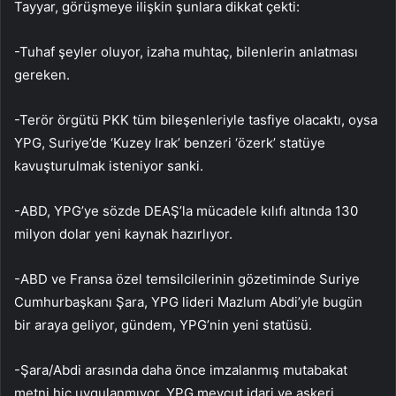
Tayyar, görüşmeye ilişkin şunlara dikkat çekti:
-Tuhaf şeyler oluyor, izaha muhtaç, bilenlerin anlatması
gereken.
-Terör örgütü PKK tüm bileşenleriyle tasfiye olacaktı, oysa
YPG, Suriye’de ‘Kuzey Irak’ benzeri ‘özerk’ statüye
kavuşturulmak isteniyor sanki.
-ABD, YPG’ye sözde DEAŞ’la mücadele kılıfı altında 130
milyon dolar yeni kaynak hazırlıyor.
-ABD ve Fransa özel temsilcilerinin gözetiminde Suriye
Cumhurbaşkanı Şara, YPG lideri Mazlum Abdi’yle bugün
bir araya geliyor, gündem, YPG’nin yeni statüsü.
-Şara/Abdi arasında daha önce imzalanmış mutabakat
metni hiç uygulanmıyor, YPG mevcut idari ve askeri