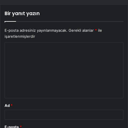
Bir yanıt yazın
E-posta adresiniz yayınlanmayacak.
Gerekli alanlar
*
ile
işaretlenmişlerdir
Y
o
r
u
m
*
Ad
*
E-posta
*