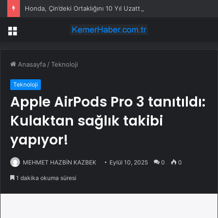
Honda, Çin’deki Ortaklığını 10 Yıl Uzattı
Menü
Anasayfa
/
Teknoloji
Teknoloji
Apple AirPods Pro 3 tanıtıldı:
Kulaktan sağlık takibi
yapıyor!
MEHMET HAZBİN KAZBEK
Eylül 10, 2025
0
0
1 dakika okuma süresi