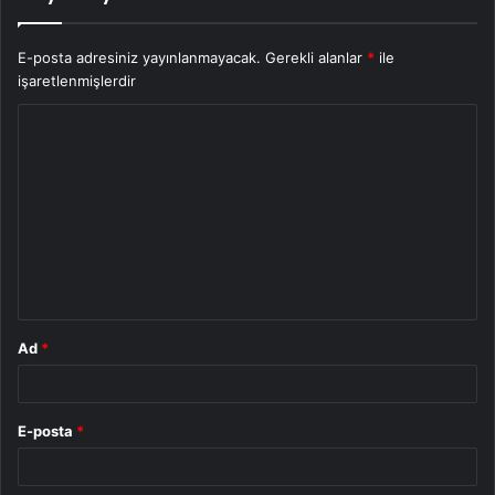
E-posta adresiniz yayınlanmayacak.
Gerekli alanlar
*
ile
işaretlenmişlerdir
Y
o
r
u
m
*
Ad
*
E-posta
*