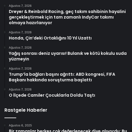
Ağustos 7, 2026
Dreyer & Reinbold Racing, geç takım sahibinin hayalini
gerçekleştirmek için tam zamanlı IndyCar takımı
olmaya hazırlanıyor
Ağustos 7, 2026
Honda, Çin’deki Ortaklığını 10 Yıl Uzattı
Ağustos 7, 2026
Yağış sonrası deniz uyarısı! Bulanık ve kötü kokulu suda
yüzmeyin
Ağustos 7, 2026
Trump’la bağları başını ağrıttı: ABD kongresi, FIFA
Başkanı hakkında soruşturma başlattı
Ağustos 7, 2026
O İlçede Camiler Çocuklarla Doldu Taştı
Rastgele Haberler
Ağustos 6, 2025
Bir zamanlar herkes çok değerlenecek diye alıyordu: Bu