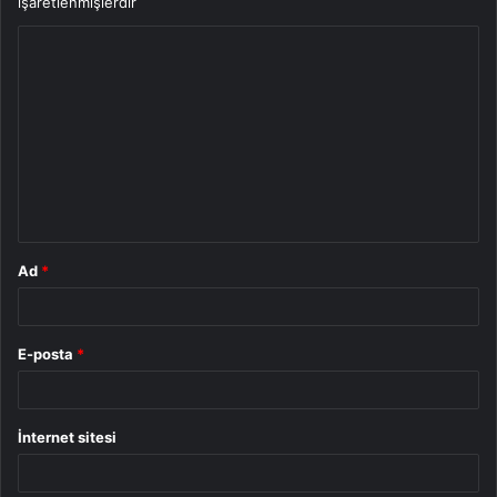
işaretlenmişlerdir
Y
o
r
u
m
*
Ad
*
E-posta
*
İnternet sitesi