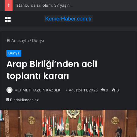
İstanbul’da sır ölüm: 37 yaşındaki kadın savcının evinde ölü bulundu!
Menü
Anasayfa
/
Dünya
Dünya
Arap Birliği’nden acil
toplantı kararı
MEHMET HAZBİN KAZBEK
Ağustos 11, 2025
0
0
Bir dakikadan az