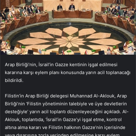
Arap Birliği’nin, İsrail’in Gazze kentinin işgal edilmesi
kararına karşı eylem planı konusunda yarın acil toplanacağı
bildirildi.
Filistin’in Arap Birliği delegesi Muhannad Al-Aklouk, Arap
Birliği’nin ‘Filistin yönetiminin talebiyle ve üye devletlerin
desteğiyle’ yarın acil toplantı düzenleyeceğini açıkladı. Al-
Aklouk, toplantıda, ‘İsrail’in Gazze’yi işgal etme, kontrol
altına alma kararı ve Filistin halkının Gazze’nin içerisinde
veya dışarısına zorla yerinden edilmesine karşı eylem