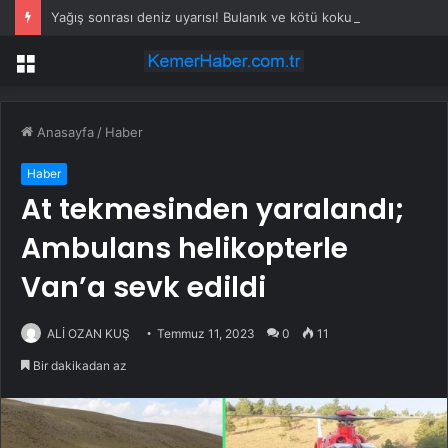
Yağış sonrası deniz uyarısı! Bulanık ve kötü kokulu suda yüzmeyin
Menü
Anasayfa
/
Haber
Haber
At tekmesinden yaralandı;
Ambulans helikopterle
Van’a sevk edildi
ALİ OZAN KUŞ
Temmuz 11, 2023
0
11
Bir dakikadan az