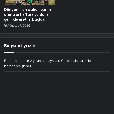
Dünyanın en pahalı tarım
ürünü artık Türkiye’de: 3
şehirde üretim başladı
Ağustos 7, 2026
Bir yanıt yazın
E-posta adresiniz yayınlanmayacak.
Gerekli alanlar
*
ile
işaretlenmişlerdir
Y
o
r
u
m
*