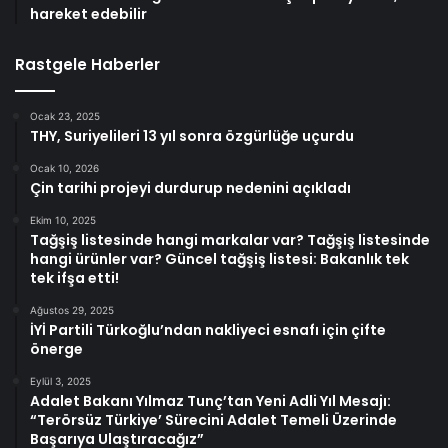
hareket edebilir
Rastgele Haberler
Ocak 23, 2025
THY, Suriyelileri 13 yıl sonra özgürlüğe uçurdu
Ocak 10, 2026
Çin tarihi projeyi durdurup nedenini açıkladı
Ekim 10, 2025
Tağşiş listesinde hangi markalar var? Tağşiş listesinde
hangi ürünler var? Güncel tağşiş listesi: Bakanlık tek
tek ifşa etti!
Ağustos 29, 2025
İYİ Partili Türkoğlu’ndan nakliyeci esnafı için çifte
önerge
Eylül 3, 2025
Adalet Bakanı Yılmaz Tunç’tan Yeni Adli Yıl Mesajı:
“Terörsüz Türkiye’ Sürecini Adalet Temeli Üzerinde
Başarıya Ulaştıracağız”