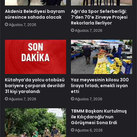
Akdeniz Belediyesi bayram
Ağrı’da Spor Seferberliği:
süresince sahada olacak
7’den 70’e Zirveye Projesi
Rekorlarla İlerliyor
Ağustos 7, 2026
Ağustos 7, 2026
Kütahya’da yolcu otobüsü
Yaz meyvesinin kilosu 300
bariyere çarparak devrildi!
liraya fırladı, emekli isyan
31 kişi yaralandı
etti
Ağustos 7, 2026
Ağustos 7, 2026
TBMM Başkanı Kurtulmuş
ile Kılıçdaroğlu’nun
Görüşmesi Sona Erdi
Ağustos 6, 2026