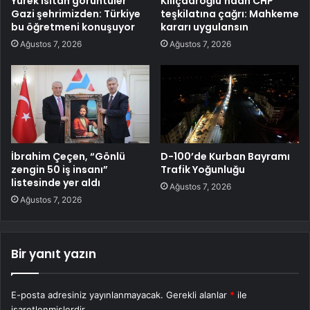
Yürek ısıtan görüntüler
Kılıçdaroğlu’ndan CHP
Gazi şehrimizden: Türkiye
teşkilatına çağrı: Mahkeme
bu öğretmeni konuşuyor
kararı uygulansın
Ağustos 7, 2026
Ağustos 7, 2026
İbrahim Çeçen, “Gönlü
D-100’de Kurban Bayramı
zengin 50 iş insanı”
Trafik Yoğunluğu
listesinde yer aldı
Ağustos 7, 2026
Ağustos 7, 2026
Bir yanıt yazın
E-posta adresiniz yayınlanmayacak.
Gerekli alanlar
*
ile
işaretlenmişlerdir