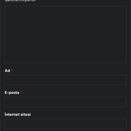
Y
o
r
u
m
*
Ad
*
E-posta
*
İnternet sitesi