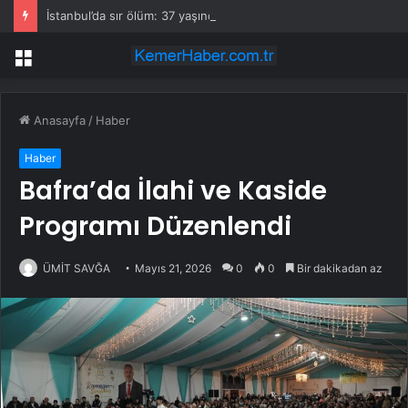
İstanbul’da sır ölüm: 37 yaşındaki kadın savcının evinde ölü bulundu!
Menü
Anasayfa
/
Haber
Haber
Bafra’da İlahi ve Kaside
Programı Düzenlendi
ÜMİT SAVĞA
Mayıs 21, 2026
0
0
Bir dakikadan az