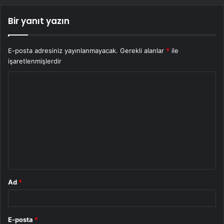
Bir yanıt yazın
E-posta adresiniz yayınlanmayacak.
Gerekli alanlar
*
ile
işaretlenmişlerdir
Y
o
r
u
m
*
Ad
*
E-posta
*