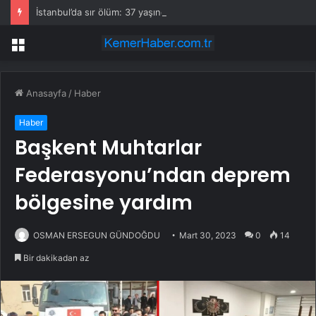
İstanbul’da sır ölüm: 37 yaşındaki kadın savcının evinde ölü bulundu!
Menü
Anasayfa
/
Haber
Haber
Başkent Muhtarlar
Federasyonu’ndan deprem
bölgesine yardım
OSMAN ERSEGUN GÜNDOĞDU
Mart 30, 2023
0
14
Bir dakikadan az