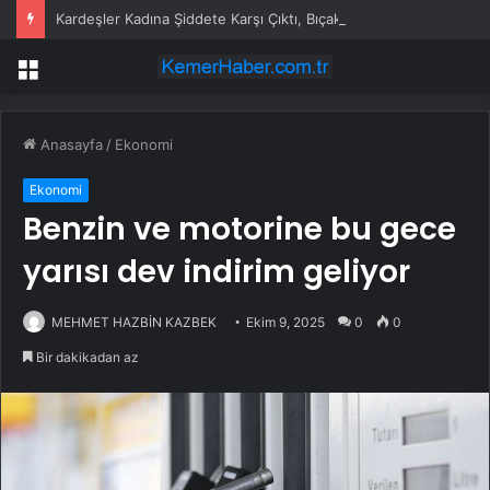
Kardeşler Kadına Şiddete Karşı Çıktı, Bıçaklandı
Menü
Anasayfa
/
Ekonomi
Ekonomi
Benzin ve motorine bu gece
yarısı dev indirim geliyor
MEHMET HAZBİN KAZBEK
Ekim 9, 2025
0
0
Bir dakikadan az