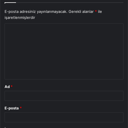
E-posta adresiniz yayınlanmayacak.
Gerekli alanlar
*
ile
işaretlenmişlerdir
Y
o
r
u
m
*
Ad
*
E-posta
*