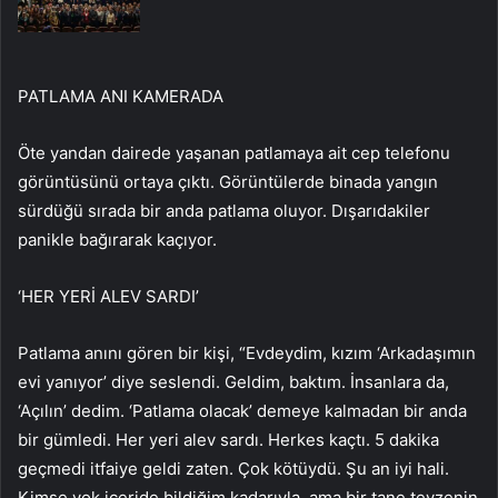
PATLAMA ANI KAMERADA
Öte yandan dairede yaşanan patlamaya ait cep telefonu
görüntüsünü ortaya çıktı. Görüntülerde binada yangın
sürdüğü sırada bir anda patlama oluyor. Dışarıdakiler
panikle bağırarak kaçıyor.
‘HER YERİ ALEV SARDI’
Patlama anını gören bir kişi, “Evdeydim, kızım ‘Arkadaşımın
evi yanıyor’ diye seslendi. Geldim, baktım. İnsanlara da,
‘Açılın’ dedim. ‘Patlama olacak’ demeye kalmadan bir anda
bir gümledi. Her yeri alev sardı. Herkes kaçtı. 5 dakika
geçmedi itfaiye geldi zaten. Çok kötüydü. Şu an iyi hali.
Kimse yok içeride bildiğim kadarıyla, ama bir tane teyzenin