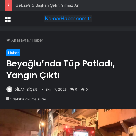
Gebze’e 5 Başkan Şehit Yılmaz Argon Caddesi’nde
Menü
Anasayfa
/
Haber
Haber
Beyoğlu’nda Tüp Patladı,
Yangın Çıktı
DİLAN BİÇER
Ekim 7, 2025
0
0
1 dakika okuma süresi