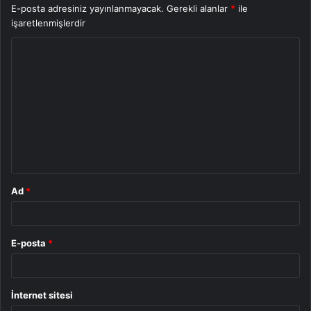
E-posta adresiniz yayınlanmayacak.
Gerekli alanlar
*
ile
işaretlenmişlerdir
Y
o
r
u
m
*
Ad
*
E-posta
*
İnternet sitesi