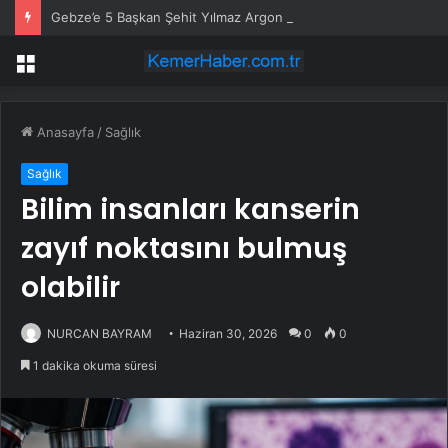
Gebze’e 5 Başkan Şehit Yılmaz Argon Caddesi’nde
Menü
Anasayfa
/
Sağlık
Sağlık
Bilim insanları kanserin
zayıf noktasını bulmuş
olabilir
NURCAN BAYRAM
Haziran 30, 2026
0
0
1 dakika okuma süresi