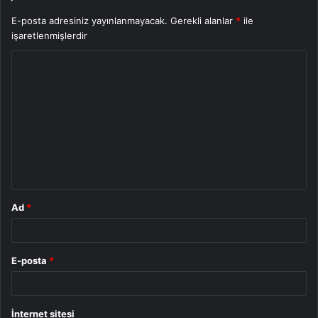
E-posta adresiniz yayınlanmayacak.
Gerekli alanlar
*
ile
işaretlenmişlerdir
Y
o
r
u
m
*
Ad
*
E-posta
*
İnternet sitesi