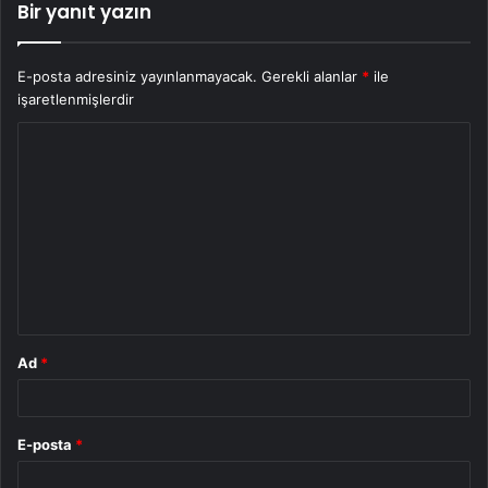
Bir yanıt yazın
E-posta adresiniz yayınlanmayacak.
Gerekli alanlar
*
ile
işaretlenmişlerdir
Y
o
r
u
m
*
Ad
*
E-posta
*