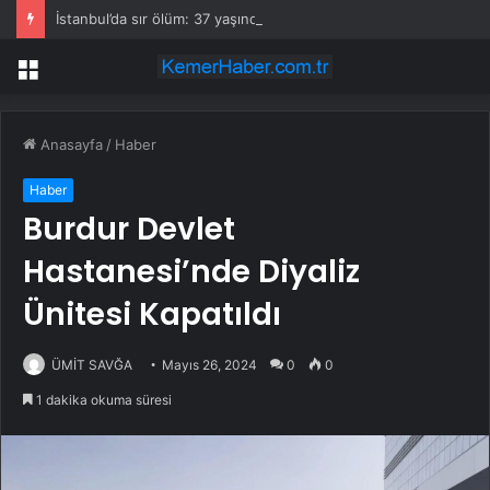
İstanbul’da sır ölüm: 37 yaşındaki kadın savcının evinde ölü bulundu!
Menü
Anasayfa
/
Haber
Haber
Burdur Devlet
Hastanesi’nde Diyaliz
Ünitesi Kapatıldı
ÜMİT SAVĞA
Mayıs 26, 2024
0
0
1 dakika okuma süresi