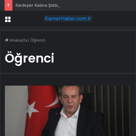
Kardeşler Kadına Şiddete Karşı Çıktı, Bıçaklandı
Menü
Anasayfa
/
Öğrenci
Öğrenci