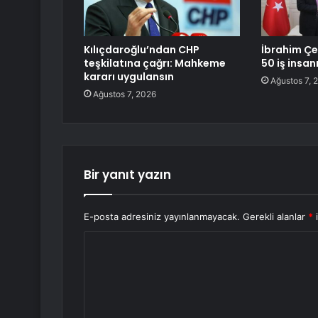
Kılıçdaroğlu’ndan CHP
İbrahim Çe
teşkilatına çağrı: Mahkeme
50 iş insanı
kararı uygulansın
Ağustos 7, 
Ağustos 7, 2026
Bir yanıt yazın
E-posta adresiniz yayınlanmayacak.
Gerekli alanlar
*
i
Y
o
r
u