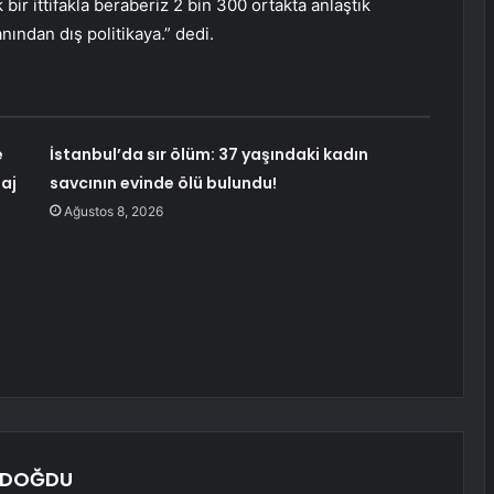
bir ittifakla beraberiz 2 bin 300 ortakta anlaştık
nından dış politikaya.” dedi.
e
İstanbul’da sır ölüm: 37 yaşındaki kadın
aj
savcının evinde ölü bulundu!
Ağustos 8, 2026
NDOĞDU