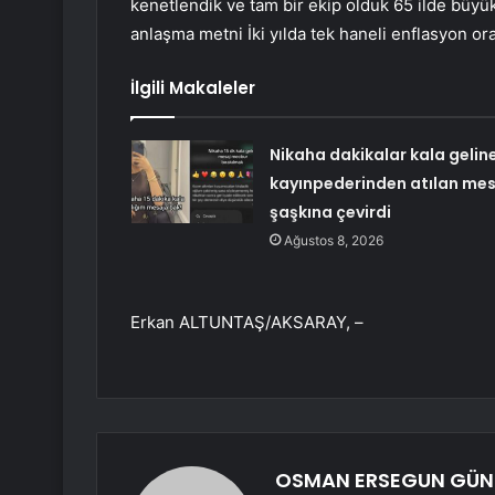
kenetlendik ve tam bir ekip olduk 65 ilde büyük 
anlaşma metni İki yılda tek haneli enflasyon ora
İlgili Makaleler
Nikaha dakikalar kala gelin
kayınpederinden atılan mes
şaşkına çevirdi
Ağustos 8, 2026
Erkan ALTUNTAŞ/AKSARAY, –
OSMAN ERSEGUN GÜ