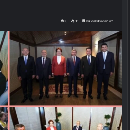
0
11
Bir dakikadan az