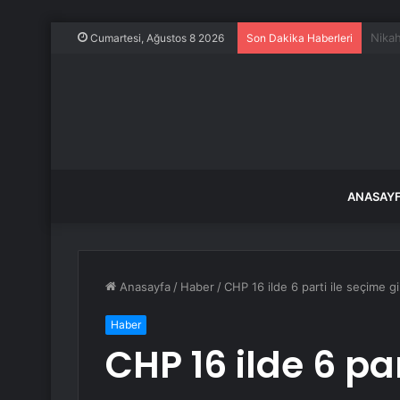
İstan
Cumartesi, Ağustos 8 2026
Son Dakika Haberleri
ANASAY
Anasayfa
/
Haber
/
CHP 16 ilde 6 parti ile seçime g
Haber
CHP 16 ilde 6 pa