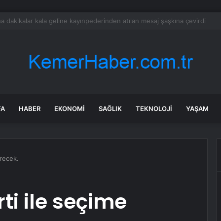
bul’da sır ölüm: 37 yaşındaki kadın savcının evinde ölü bulundu!
FA
HABER
EKONOMI
SAĞLIK
TEKNOLOJI
YAŞAM
irecek.
rti ile seçime