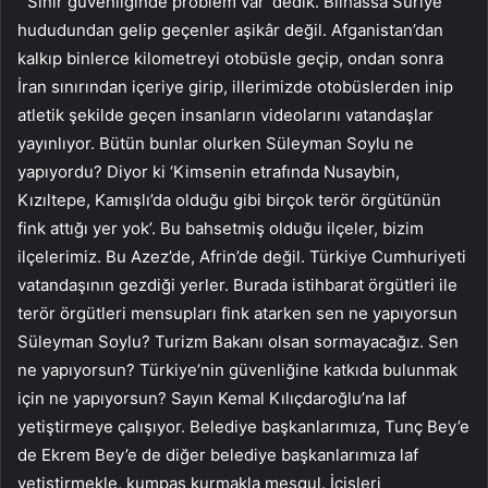
“‘Sınır güvenliğinde problem var’ dedik. Bilhassa Suriye
hududundan gelip geçenler aşikâr değil. Afganistan’dan
kalkıp binlerce kilometreyi otobüsle geçip, ondan sonra
İran sınırından içeriye girip, illerimizde otobüslerden inip
atletik şekilde geçen insanların videolarını vatandaşlar
yayınlıyor. Bütün bunlar olurken Süleyman Soylu ne
yapıyordu? Diyor ki ‘Kimsenin etrafında Nusaybin,
Kızıltepe, Kamışlı’da olduğu gibi birçok terör örgütünün
fink attığı yer yok’. Bu bahsetmiş olduğu ilçeler, bizim
ilçelerimiz. Bu Azez’de, Afrin’de değil. Türkiye Cumhuriyeti
vatandaşının gezdiği yerler. Burada istihbarat örgütleri ile
terör örgütleri mensupları fink atarken sen ne yapıyorsun
Süleyman Soylu? Turizm Bakanı olsan sormayacağız. Sen
ne yapıyorsun? Türkiye’nin güvenliğine katkıda bulunmak
için ne yapıyorsun? Sayın Kemal Kılıçdaroğlu’na laf
yetiştirmeye çalışıyor. Belediye başkanlarımıza, Tunç Bey’e
de Ekrem Bey’e de diğer belediye başkanlarımıza laf
yetiştirmekle, kumpas kurmakla meşgul. İçişleri