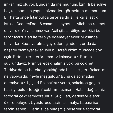
imkanımız oluyor. Bundan da memnunum. İzmirli belediye
başkanlarımızın yaptığı hizmetleri görmekten memnunum.
Bir hafta önce İstanbul’da terör saldırısı ile karşılaştık.
İstiklal Caddesi’nde 6 canımızı kaybettik. Allah’tan rahmet
diliyoruz. Yaralılarımız var. Acil şifalar diliyoruz. Bizi bu
terör taarruzları ile terbiye edemeyeceklerini aslında
biliyorlar. Kaos yaratma gayretleri içindeler, onda da
başarılı olamayacaklar. İşin bu tarafı bizim müsaade çok
açık. Birinci kere teröre maruz kalmıyoruz. Bunun
şuurundayız. Prim verecek halimiz yok, bu çok net.
Türkiye’de bu hareket yapıldığında bizim İçişleri Bakanı’mız
ne yapıyordu, neyle meşguldü? Bunu da sormadan
edemiyoruz. İçişleri Bakanı’mız var; o, sokaktan geçen
hatalıyı bulup fotoğraf çektirme uzmanı. Hatalı değilseniz
fotoğraf çektiremiyorsunuz. Suçluları, dedektörle arar
üzere buluyor. Uyuşturucu taciri ise mafya babası ise
tercih sebebi. Derin suça bulaşmış beşerlerle fotoğraf