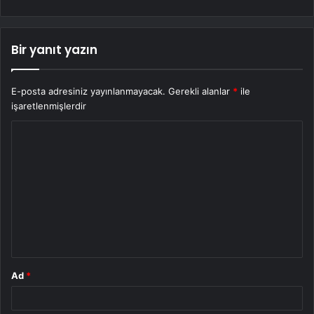
Bir yanıt yazın
E-posta adresiniz yayınlanmayacak.
Gerekli alanlar
*
ile
işaretlenmişlerdir
Y
o
r
u
m
*
Ad
*