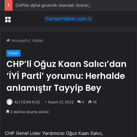
CHP’de dijital güvenlik skandalı: İstanbul ve Ankara il başkanlıkları bahis sitelerine yönlendirildi
Menü
Anasayfa
/
Haber
Haber
CHP’li Oğuz Kaan Salıcı’dan
‘İYİ Parti’ yorumu: Herhalde
anlamıştır Tayyip Bey
ALİ OZAN KUŞ
Kasım 21, 2022
0
16
3 dakika okuma süresi
CHP Genel Lider Yardımcısı Oğuz Kaan Salıcı,