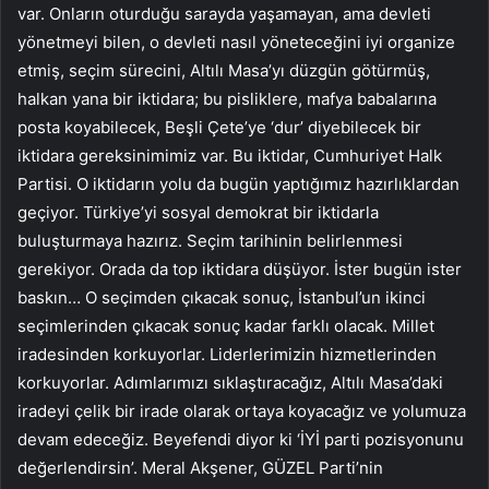
var. Onların oturduğu sarayda yaşamayan, ama devleti
yönetmeyi bilen, o devleti nasıl yöneteceğini iyi organize
etmiş, seçim sürecini, Altılı Masa’yı düzgün götürmüş,
halkan yana bir iktidara; bu pisliklere, mafya babalarına
posta koyabilecek, Beşli Çete’ye ‘dur’ diyebilecek bir
iktidara gereksinimimiz var. Bu iktidar, Cumhuriyet Halk
Partisi. O iktidarın yolu da bugün yaptığımız hazırlıklardan
geçiyor. Türkiye’yi sosyal demokrat bir iktidarla
buluşturmaya hazırız. Seçim tarihinin belirlenmesi
gerekiyor. Orada da top iktidara düşüyor. İster bugün ister
baskın… O seçimden çıkacak sonuç, İstanbul’un ikinci
seçimlerinden çıkacak sonuç kadar farklı olacak. Millet
iradesinden korkuyorlar. Liderlerimizin hizmetlerinden
korkuyorlar. Adımlarımızı sıklaştıracağız, Altılı Masa’daki
iradeyi çelik bir irade olarak ortaya koyacağız ve yolumuza
devam edeceğiz. Beyefendi diyor ki ‘İYİ parti pozisyonunu
değerlendirsin’. Meral Akşener, GÜZEL Parti’nin