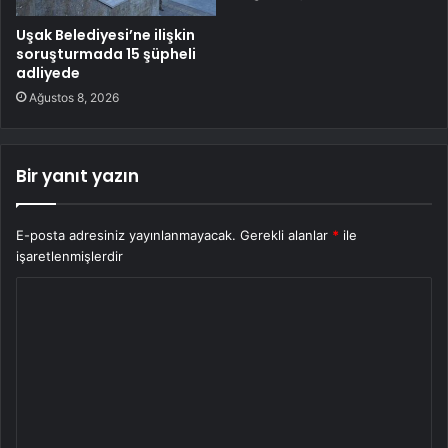
Uşak Belediyesi’ne ilişkin
soruşturmada 15 şüpheli
adliyede
Ağustos 8, 2026
Bir yanıt yazın
E-posta adresiniz yayınlanmayacak.
Gerekli alanlar
*
ile
işaretlenmişlerdir
Y
o
r
u
m
*