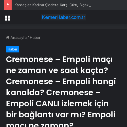
Kardeşler Kadına Şiddete Karşı Çıktı, Bıçaklandı
Menü
Anasayfa
/
Haber
Haber
Cremonese – Empoli maçı
ne zaman ve saat kaçta?
Cremonese – Empoli hangi
kanalda? Cremonese –
Empoli CANLI izlemek için
bir bağlantı var mı? Empoli
maçı ne zaman?