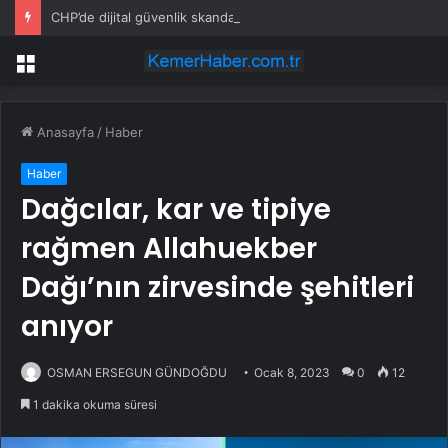
CHP’de dijital güvenlik skandalı: İstanbul ve Ankara il başkanlıkları bahis sitelerine yönlendirildi
Menü
Anasayfa
/
Haber
Haber
Dağcılar, kar ve tipiye
rağmen Allahuekber
Dağı’nın zirvesinde şehitleri
anıyor
OSMAN ERSEGUN GÜNDOĞDU
Ocak 8, 2023
0
12
1 dakika okuma süresi