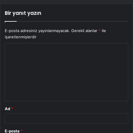
Bir yanıt yazın
E-posta adresiniz yayınlanmayacak.
Gerekli alanlar
*
ile
işaretlenmişlerdir
Y
o
r
u
m
*
Ad
*
E-posta
*