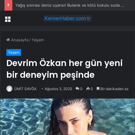
Yağış sonrası deniz uyarısı! Bulanık ve kötü kokulu suda yüzmeyin
Menü
Anasayfa
/
Yaşam
Yaşam
Devrim Özkan her gün yeni
bir deneyim peşinde
ÜMİT SAVĞA
Ağustos 3, 2025
0
0
Bir dakikadan az