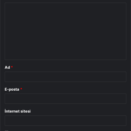
Y
o
r
u
m
*
Ad
*
E-posta
*
İnternet sitesi