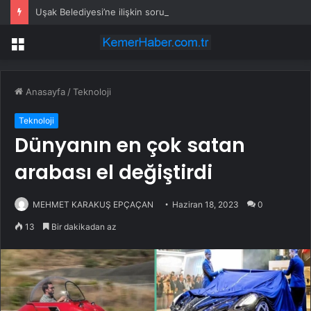
Uşak Belediyesi’ne ilişkin soruşturmada 15 şüpheli adliyede
Menü
Anasayfa
/
Teknoloji
Teknoloji
Dünyanın en çok satan
arabası el değiştirdi
MEHMET KARAKUŞ EPÇAÇAN
Haziran 18, 2023
0
13
Bir dakikadan az