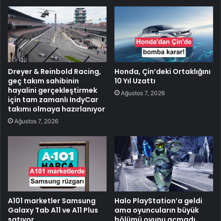
Dreyer & Reinbold Racing,
Honda, Çin’deki Ortaklığını
geç takım sahibinin
10 Yıl Uzattı
hayalini gerçekleştirmek
Ağustos 7, 2026
için tam zamanlı IndyCar
takımı olmaya hazırlanıyor
Ağustos 7, 2026
A101 marketler Samsung
Halo PlayStation’a geldi
Galaxy Tab A11 ve A11 Plus
ama oyuncuların büyük
satıyor
bölümü oyunu açmadı