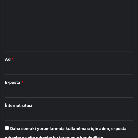
o
r
u
m
*
Ad
*
E-posta
*
İnternet sitesi
Daha sonraki yorumlarımda kullanılması için adım, e-posta
adresim ve site adresim bu tarayıcıya kaydedilsin.