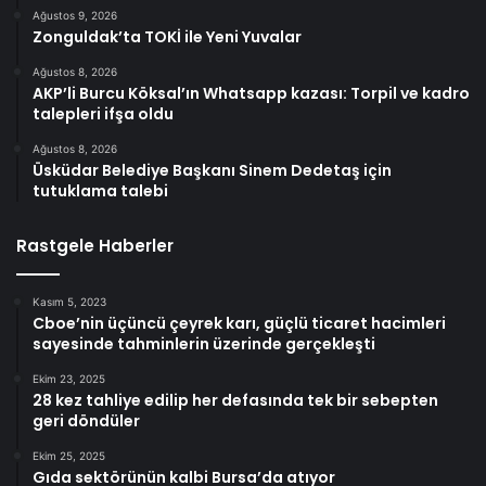
Ağustos 9, 2026
Zonguldak’ta TOKİ ile Yeni Yuvalar
Ağustos 8, 2026
AKP’li Burcu Köksal’ın Whatsapp kazası: Torpil ve kadro
talepleri ifşa oldu
Ağustos 8, 2026
Üsküdar Belediye Başkanı Sinem Dedetaş için
tutuklama talebi
Rastgele Haberler
Kasım 5, 2023
Cboe’nin üçüncü çeyrek karı, güçlü ticaret hacimleri
sayesinde tahminlerin üzerinde gerçekleşti
Ekim 23, 2025
28 kez tahliye edilip her defasında tek bir sebepten
geri döndüler
Ekim 25, 2025
Gıda sektörünün kalbi Bursa’da atıyor