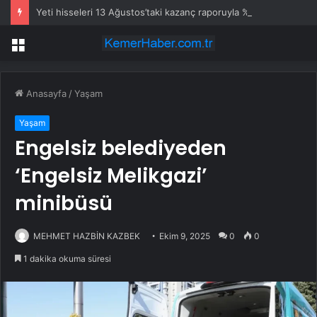
Yeti hisseleri 13 Ağustos’taki kazanç raporuyla %9,3 hareket edebilir
Menü
Anasayfa
/
Yaşam
Yaşam
Engelsiz belediyeden
‘Engelsiz Melikgazi’
minibüsü
MEHMET HAZBİN KAZBEK
Ekim 9, 2025
0
0
1 dakika okuma süresi