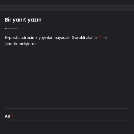
Bir yanıt yazın
E-posta adresiniz yayınlanmayacak.
Gerekli alanlar
*
ile
işaretlenmişlerdir
Y
o
r
u
m
*
Ad
*