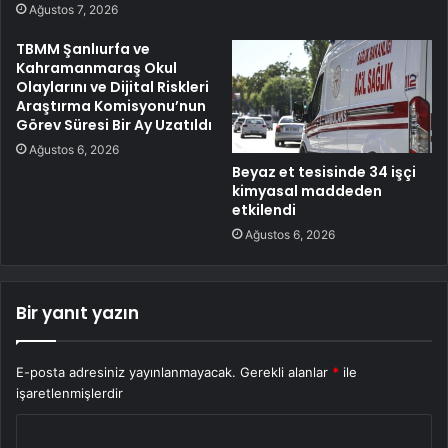
Ağustos 7, 2026
TBMM Şanlıurfa ve
Kahramanmaraş Okul
Olaylarını ve Dijital Riskleri
Araştırma Komisyonu’nun
Görev Süresi Bir Ay Uzatıldı
Ağustos 6, 2026
Beyaz et tesisinde 34 işçi
kimyasal maddeden
etkilendi
Ağustos 6, 2026
Bir yanıt yazın
E-posta adresiniz yayınlanmayacak.
Gerekli alanlar
*
ile
işaretlenmişlerdir
Y