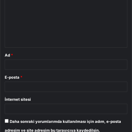
o
r
u
m
*
Ad
*
E-posta
*
İnternet sitesi
Daha sonraki yorumlarımda kullanılması için adım, e-posta
adresim ve site adresim bu tarayıcıya kaydedilsin.