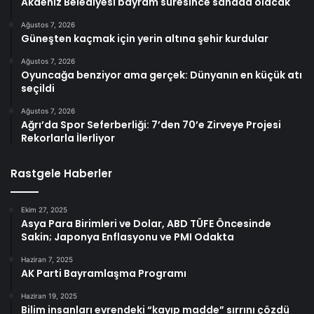
Akdeniz Belediyesi bayram süresince sahada olacak
Ağustos 7, 2026
Güneşten kaçmak için yerin altına şehir kurdular
Ağustos 7, 2026
Oyuncağa benziyor ama gerçek: Dünyanın en küçük atı
seçildi
Ağustos 7, 2026
Ağrı’da Spor Seferberliği: 7’den 70’e Zirveye Projesi
Rekorlarla İlerliyor
Rastgele Haberler
Ekim 27, 2025
Asya Para Birimleri ve Dolar, ABD TÜFE Öncesinde
Sakin; Japonya Enflasyonu ve PMI Odakta
Haziran 7, 2025
AK Parti Bayramlaşma Programı
Haziran 19, 2025
Bilim insanları evrendeki “kayıp madde” sırrını çözdü