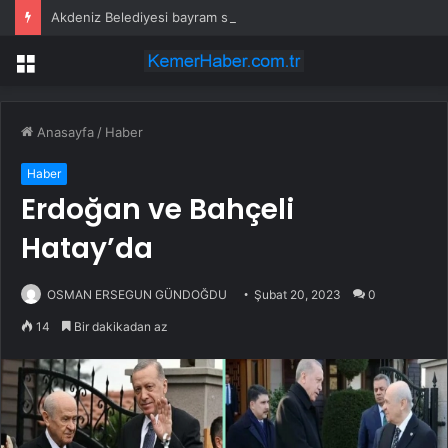
Akdeniz Belediyesi bayram süresince sahada olacak
Menü
Anasayfa
/
Haber
Haber
Erdoğan ve Bahçeli
Hatay’da
OSMAN ERSEGUN GÜNDOĞDU
Şubat 20, 2023
0
14
Bir dakikadan az