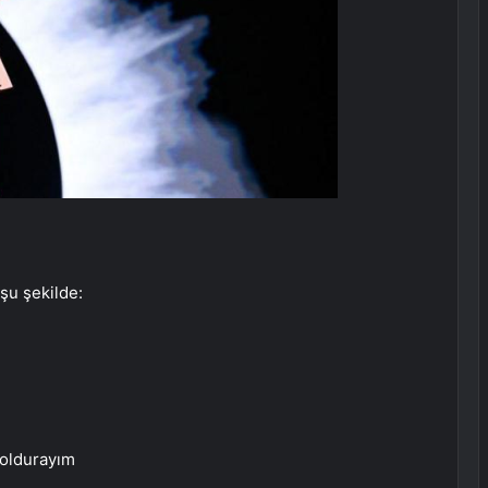
şu şekilde:
 doldurayım