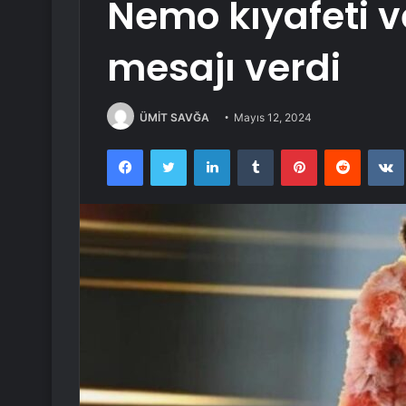
Nemo kıyafeti ve
mesajı verdi
ÜMİT SAVĞA
Mayıs 12, 2024
Facebook
Twitter
LinkedIn
Tumblr
Pinterest
Reddit