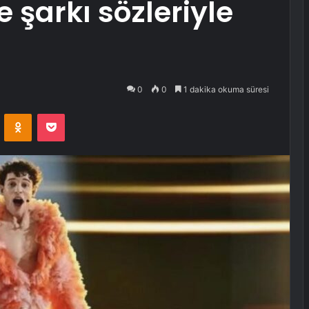
 şarkı sözleriyle
0
0
1 dakika okuma süresi
VKontakte
Odnoklassniki
Pocket