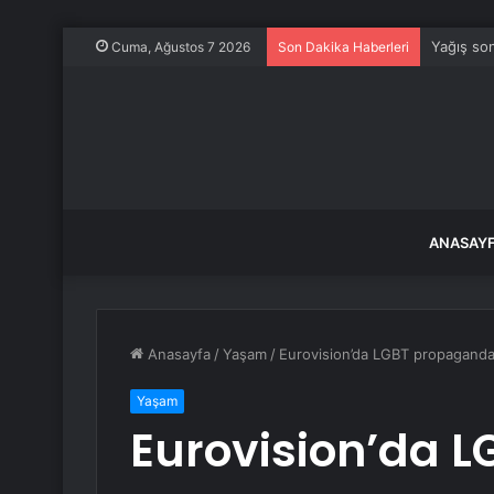
Yağış son
Cuma, Ağustos 7 2026
Son Dakika Haberleri
ANASAY
Anasayfa
/
Yaşam
/
Eurovision’da LGBT propagandası
Yaşam
Eurovision’da 