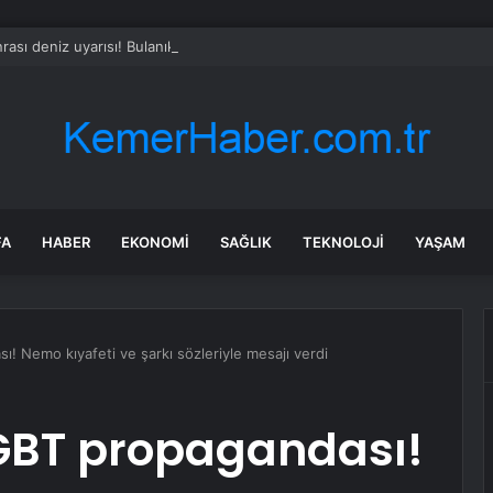
rası deniz uyarısı! Bulanık ve kötü kokulu suda yüzmeyin
FA
HABER
EKONOMI
SAĞLIK
TEKNOLOJI
YAŞAM
! Nemo kıyafeti ve şarkı sözleriyle mesajı verdi
LGBT propagandası!