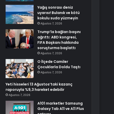
Yağış sonrası deniz
uyarısı! Bulanık ve kötü
kokulu suda yüzmeyin
Ağustos 7, 2026
Trump’la bağları başını
ağrıttı: ABD kongresi,
FIFA Başkanı hakkında
soruşturma başlattı
Ağustos 7, 2026
O İlçede Camiler
Çocuklarla Doldu Taştı
Ağustos 7, 2026
Yeti hisseleri 13 Ağustos’taki kazanç
raporuyla %9,3 hareket edebilir
Ağustos 7, 2026
A101 marketler Samsung
Galaxy Tab A11 ve A11 Plus