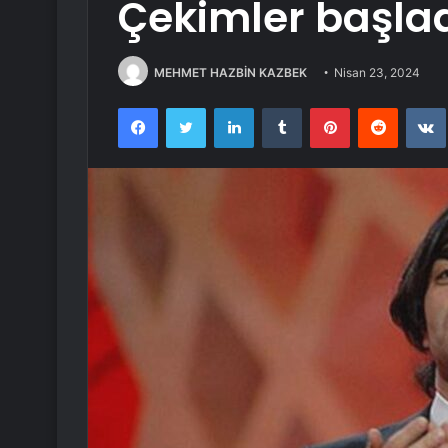
Çekimler başla
MEHMET HAZBİN KAZBEK
Nisan 23, 2024
Facebook
Twitter
LinkedIn
Tumblr
Pinterest
Reddit