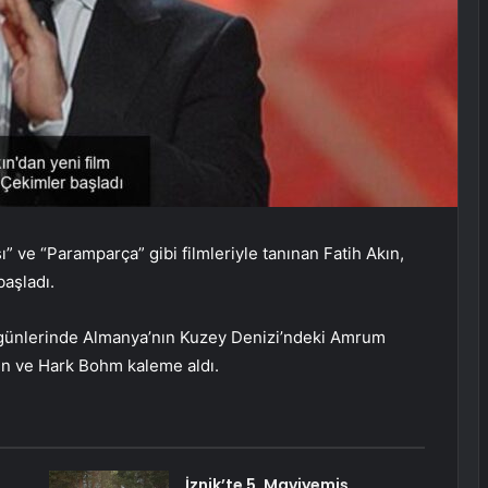
 ve “Paramparça” gibi filmleriyle tanınan Fatih Akın,
aşladı.
n günlerinde Almanya’nın Kuzey Denizi’ndeki Amrum
ın ve Hark Bohm kaleme aldı.
İznik’te 5. Maviyemiş