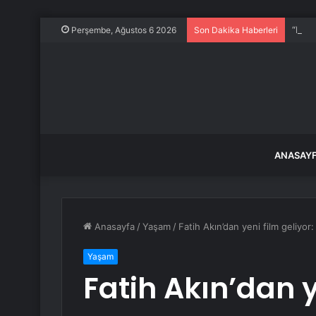
“Düny
Perşembe, Ağustos 6 2026
Son Dakika Haberleri
ANASAY
Anasayfa
/
Yaşam
/
Fatih Akın’dan yeni film geliyor
Yaşam
Fatih Akın’dan y