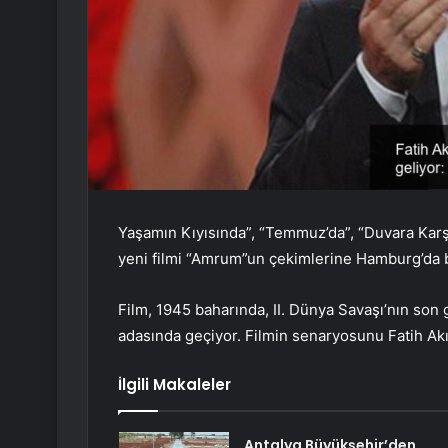
Yaşamın Kıyısında”, “Temmuz’da”, “Duvara Karşı”
yeni filmi “Amrum”un çekimlerine Hamburg’da b
Film, 1945 baharında, II. Dünya Savaşı’nın so
adasında geçiyor. Filmin senaryosunu Fatih Ak
İlgili Makaleler
Antalya Büyükşehir’den