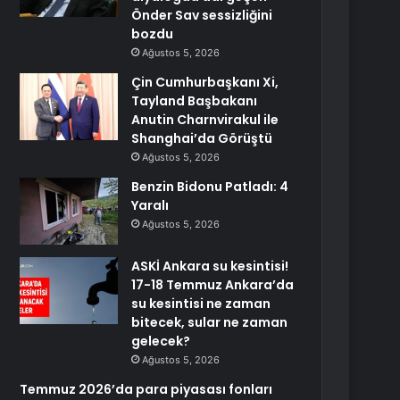
Önder Sav sessizliğini
bozdu
Ağustos 5, 2026
Çin Cumhurbaşkanı Xi,
Tayland Başbakanı
Anutin Charnvirakul ile
Shanghai’da Görüştü
Ağustos 5, 2026
Benzin Bidonu Patladı: 4
Yaralı
Ağustos 5, 2026
ASKİ Ankara su kesintisi!
17-18 Temmuz Ankara’da
su kesintisi ne zaman
bitecek, sular ne zaman
gelecek?
Ağustos 5, 2026
Temmuz 2026’da para piyasası fonları