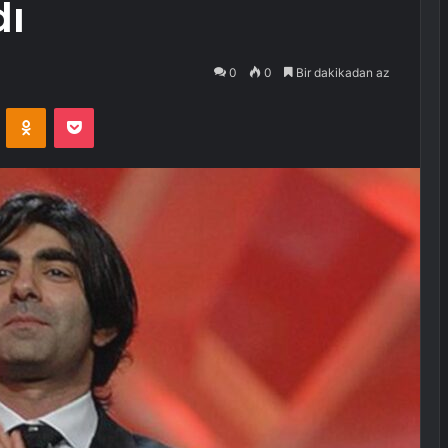
dı
0
0
Bir dakikadan az
VKontakte
Odnoklassniki
Pocket