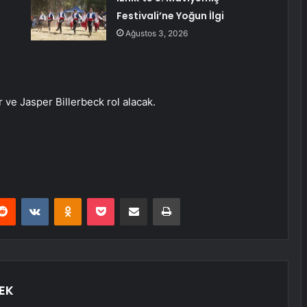
Festivali’ne Yoğun İlgi
Ağustos 3, 2026
 ve Jasper Billerbeck rol alacak.
erest
Reddit
VKontakte
Odnoklassniki
Pocket
E-Posta ile paylaş
Yazdır
EK