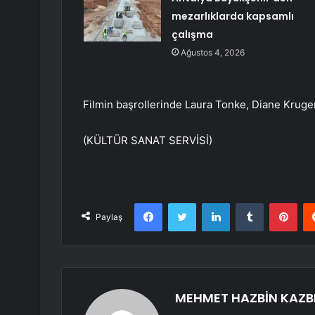
mezarlıklarda kapsamlı
çalışma
Ağustos 4, 2026
Filmin başrollerinde Laura Tonke, Diane Kruger
(KÜLTÜR SANAT SERVİSİ)
Facebook
Twitter
LinkedIn
Tumblr
Pint
Paylaş
MEHMET HAZBİN KAZB