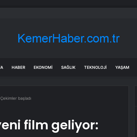
a Şampiyonu” İspanya… 2026 FIFA Dünya Kupası, Uzatmalarda Arjantin’i
FA
HABER
EKONOMI
SAĞLIK
TEKNOLOJI
YAŞAM
: Çekimler başladı
eni film geliyor: