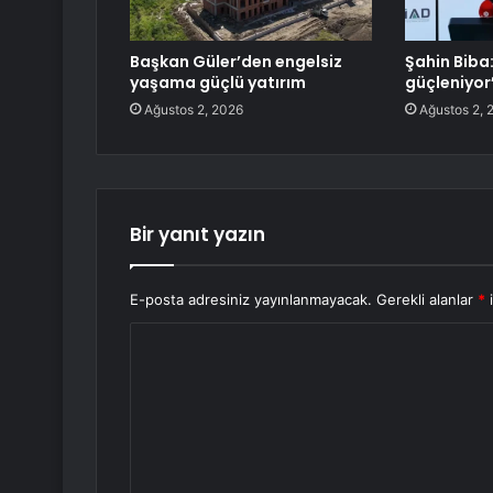
Başkan Güler’den engelsiz
Şahin Biba
yaşama güçlü yatırım
güçleniyor
Ağustos 2, 2026
Ağustos 2, 
Bir yanıt yazın
E-posta adresiniz yayınlanmayacak.
Gerekli alanlar
*
i
Y
o
r
u
m