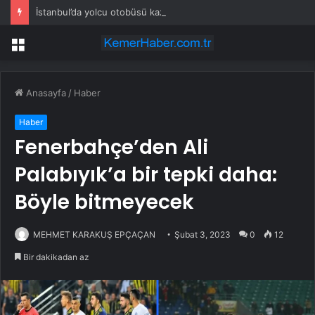
İstanbul’da yolcu otobüsü kaza yaptı: Çok sayıda yaralı var!
Menü
Anasayfa
/
Haber
Haber
Fenerbahçe’den Ali
Palabıyık’a bir tepki daha:
Böyle bitmeyecek
MEHMET KARAKUŞ EPÇAÇAN
Şubat 3, 2023
0
12
Bir dakikadan az