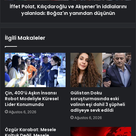
İffet Polat, Kılıçdaroğlu ve Akşener'in iddialarını
yalanladı: Boğaz'ın yanından düşünün
İlgili Makaleler
Çin, 400’ü Aşkın İnsansı
Gülistan Doku
Robot Modeliyle Küresel
soruşturmasında eski
Lider Konumunda
valinin eşi dahil 3 şüpheli
adliyeye sevk edildi
Ağustos 6, 2026
Ağustos 6, 2026
Özgür Karabat: Mesele
Koltuk Değil, Mesele