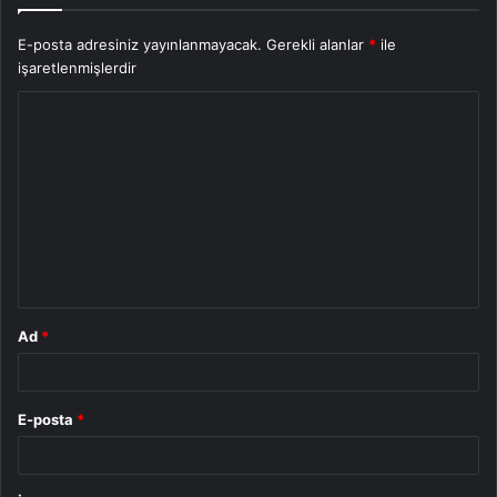
E-posta adresiniz yayınlanmayacak.
Gerekli alanlar
*
ile
işaretlenmişlerdir
Y
o
r
u
m
*
Ad
*
E-posta
*