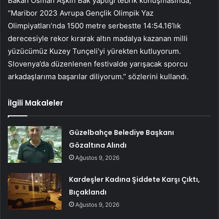
Bakan Osman Aşkın Bak yaptığı tebrik konuşmasında,
“Maribor 2023 Avrupa Gençlik Olimpik Yaz
Olimpiyatları’nda 1500 metre serbestte 14:54.16’lık
derecesiyle rekor kırarak altın madalya kazanan milli
yüzücümüz Kuzey Tunçeli’yi yürekten kutluyorum.
Slovenya’da düzenlenen festivalde yarışacak sporcu
arkadaşlarıma başarılar diliyorum.” sözlerini kullandı.
İlgili Makaleler
Güzelbahçe Belediye Başkanı
Gözaltına Alındı
Ağustos 9, 2026
Kardeşler Kadına Şiddete Karşı Çıktı,
Bıçaklandı
Ağustos 9, 2026