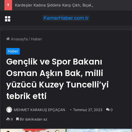
Kardeşler Kadına Şiddete Karşı Çıktı, Bıçaklandı
Menü
Anasayfa
/
Haber
Haber
Gençlik ve Spor Bakanı
Osman Aşkın Bak, milli
yüzücü Kuzey Tuncelli’yi
tebrik etti
MEHMET KARAKUŞ EPÇAÇAN
Temmuz 27, 2023
0
9
Bir dakikadan az