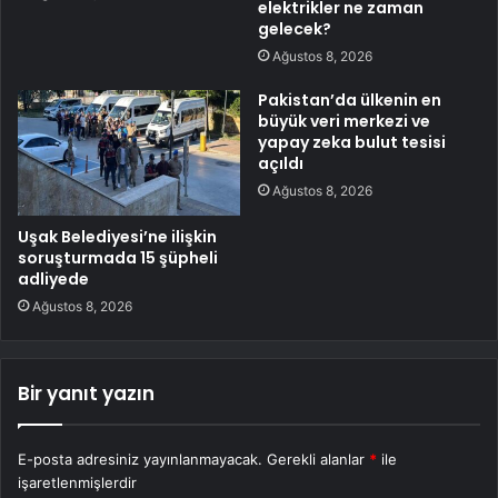
elektrikler ne zaman
gelecek?
Ağustos 8, 2026
Pakistan’da ülkenin en
büyük veri merkezi ve
yapay zeka bulut tesisi
açıldı
Ağustos 8, 2026
Uşak Belediyesi’ne ilişkin
soruşturmada 15 şüpheli
adliyede
Ağustos 8, 2026
Bir yanıt yazın
E-posta adresiniz yayınlanmayacak.
Gerekli alanlar
*
ile
işaretlenmişlerdir