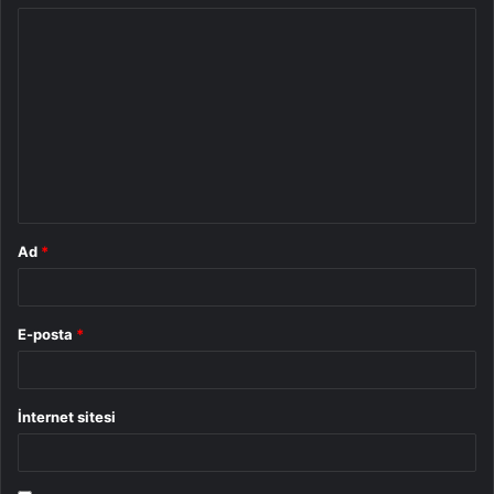
Y
o
r
u
m
*
Ad
*
E-posta
*
İnternet sitesi