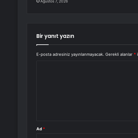
Ağustos 7, 2026
Bir yanıt yazın
E-posta adresiniz yayınlanmayacak.
Gerekli alanlar
*
i
Y
o
r
u
m
*
Ad
*