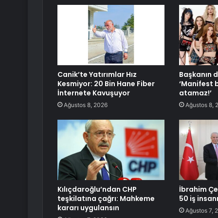
Canik’te Yatırımlar Hız
Başkanın d
Kesmiyor: 20 Bin Hane Fiber
‘Manifest 
İnternete Kavuşuyor
atamaz!’
Ağustos 8, 2026
Ağustos 8, 
Kılıçdaroğlu’ndan CHP
İbrahim Çe
teşkilatına çağrı: Mahkeme
50 iş insanı
kararı uygulansın
Ağustos 7, 