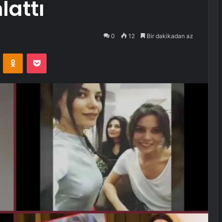
lattı
0
12
Bir dakikadan az
VKontakte
Odnoklassniki
Pocket