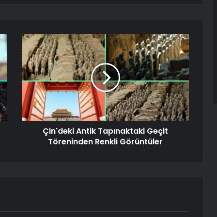
Çin'deki Antik Tapınaktaki Geçit
Töreninden Renkli Görüntüler