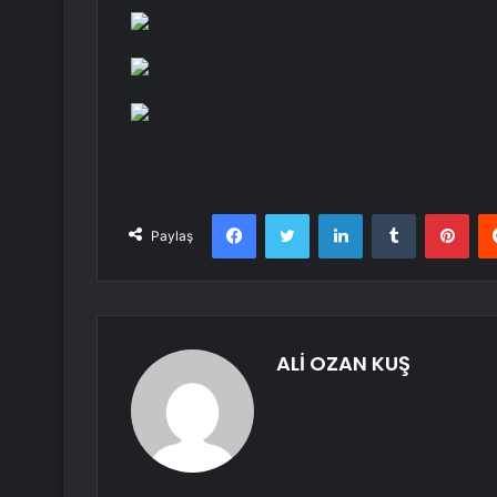
Facebook
Twitter
LinkedIn
Tumblr
Pint
Paylaş
ALİ OZAN KUŞ