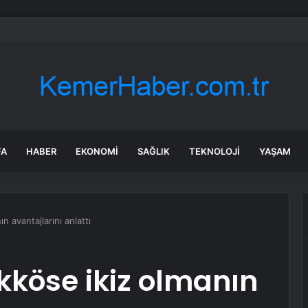
bul’da sır ölüm: 37 yaşındaki kadın savcının evinde ölü bulundu!
FA
HABER
EKONOMI
SAĞLIK
TEKNOLOJI
YAŞAM
n avantajlarını anlattı
ükköse ikiz olmanın