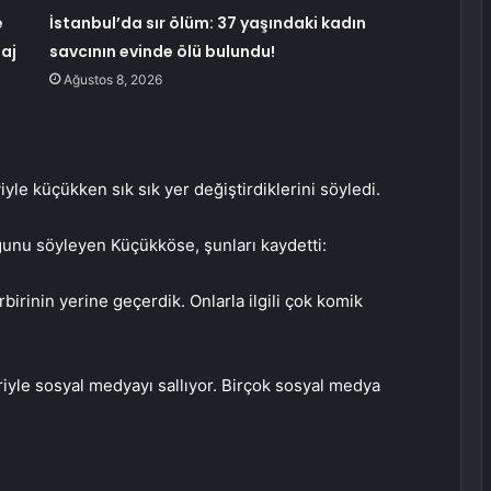
e
İstanbul’da sır ölüm: 37 yaşındaki kadın
aj
savcının evinde ölü bulundu!
Ağustos 8, 2026
yle küçükken sık sık yer değiştirdiklerini söyledi.
uğunu söyleyen Küçükköse, şunları kaydetti:
birinin yerine geçerdik. Onlarla ilgili çok komik
eriyle sosyal medyayı sallıyor. Birçok sosyal medya