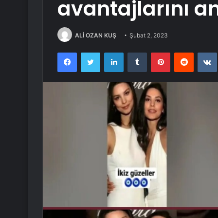
avantajlarını an
ALİ OZAN KUŞ
Şubat 2, 2023
Facebook
Twitter
LinkedIn
Tumblr
Pinterest
Reddit