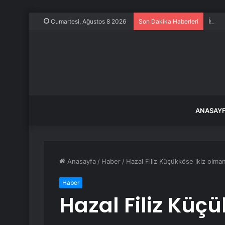
İstan
Cumartesi, Ağustos 8 2026
Son Dakika Haberleri
ANASAY
Anasayfa
/
Haber
/
Hazal Filiz Küçükköse ikiz olmanı
Haber
Hazal Filiz Küç