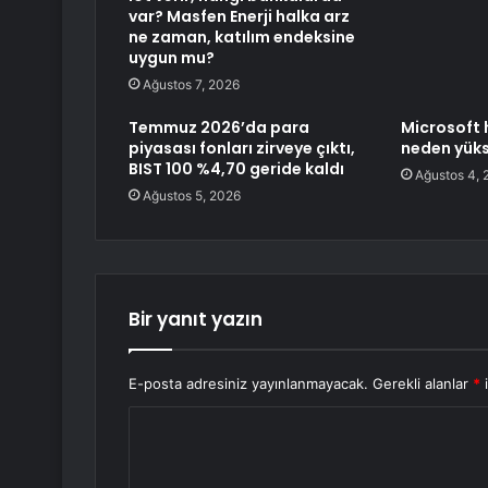
var? Masfen Enerji halka arz
ne zaman, katılım endeksine
uygun mu?
Ağustos 7, 2026
Temmuz 2026’da para
Microsoft 
piyasası fonları zirveye çıktı,
neden yüks
BIST 100 %4,70 geride kaldı
Ağustos 4, 
Ağustos 5, 2026
Bir yanıt yazın
E-posta adresiniz yayınlanmayacak.
Gerekli alanlar
*
i
Y
o