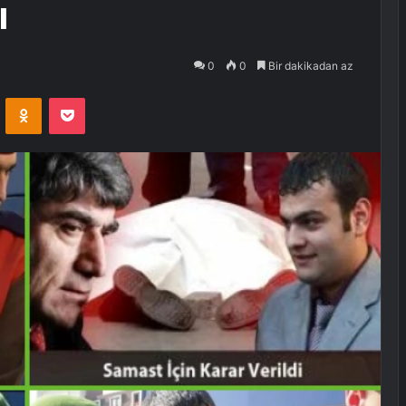
ı
0
0
Bir dakikadan az
VKontakte
Odnoklassniki
Pocket