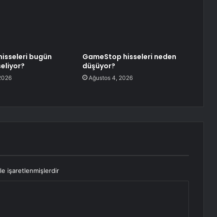
hisseleri bugün
GameStop hisseleri neden
eliyor?
düşüyor?
2026
Ağustos 4, 2026
le işaretlenmişlerdir