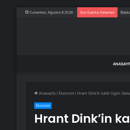
Başka
Cumartesi, Ağustos 8 2026
Son Dakika Haberleri
ANASAY
Anasayfa
/
Ekonomi
/
Hrant Dink’in katili Ogün Sama
Ekonomi
Hrant Dink’in k