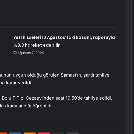
Yeti hisseleri 13 Ağustos’taki kazanç raporuyla
%9,3 hareket edebilir
Ağustos 7, 2026
munun uygun olduğu görülen Samast’ın, şartlı tahliye
ne karar verildi.
Bolu F Tipi Cezaevi’nden saat 19.50’de tahliye edildi.
an karşılandığı öğrenildi.
erest
Reddit
VKontakte
Odnoklassniki
Pocket
E-Posta ile paylaş
Yazdır