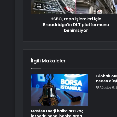
HSBC, repo işlemleri için
Broadridge'in DLT platformunu
benimsiyor
İlgili Makaleler
GlobalFoun
neden düş
Ağustos 6, 
Masfen Enerji halka arzı kaç
lot verir, hangi bankalarda