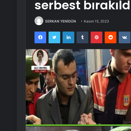
serbest bırakıld
SERKAN YENİGÜN
Kasım 15, 2023
Facebook
Twitter
LinkedIn
Tumblr
Pinterest
Reddit