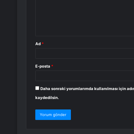
r
u
m
*
Ad
*
E-posta
*
Daha sonraki yorumlarımda kullanılması için adı
kaydedilsin.