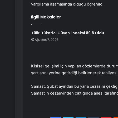
yargılama aşamasında olduğu öğrenildi.
İlgili Makaleler
Tüik: Tüketici Güven Endeksi 89,8 Oldu
Ağustos 7, 2026
Kişisel gelişimi için yapılan gözlemlerde duru
şartlarını yerine getirdiği belirlenerek tahliyesi
Samast, Şubat ayından bu yana cezasını çektiği 
Samast’ın cezaevinden çıktığında ailesi tarafınd
Facebook
Twitter
LinkedIn
Tumblr
Pint