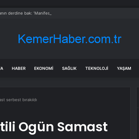
nın derdine bak: ‘Manifest bu şehre adım atamaz!’
FA
HABER
EKONOMI
SAĞLIK
TEKNOLOJI
YAŞAM
st serbest bırakıldı
atili Ogün Samast