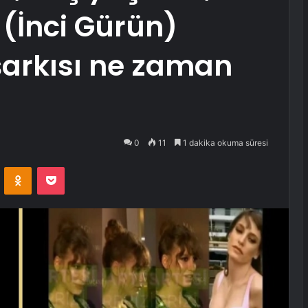
e (İnci Gürün)
şarkısı ne zaman
0
11
1 dakika okuma süresi
VKontakte
Odnoklassniki
Pocket