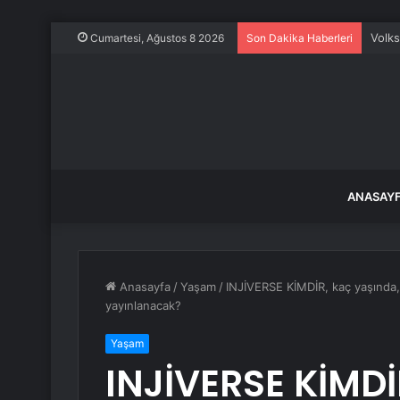
İzmir
Cumartesi, Ağustos 8 2026
Son Dakika Haberleri
ANASAY
Anasayfa
/
Yaşam
/
INJİVERSE KİMDİR, kaç yaşında, 
yayınlanacak?
Yaşam
INJİVERSE KİMDİ