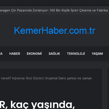
 Bornova’da ortak akıl buluşması
FA
HABER
EKONOMI
SAĞLIK
TEKNOLOJI
YAŞAM
nereli? Injiverse (İnci Gürün) Oryantal Dans şarkısı ne zaman
R, kaç yaşında,