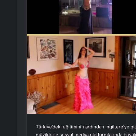
Türkiye’deki eğitiminin ardından İngiltere’ye g
müziklerle sosyal medya platformlarında büyük i