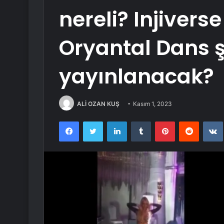
nereli? Injivers
Oryantal Dans 
yayınlanacak?
ALİ OZAN KUŞ
Kasım 1, 2023
Facebook
Twitter
LinkedIn
Tumblr
Pinterest
Reddit