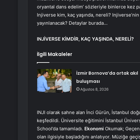
oryantal dans edelim’ sözleriyle binlerce kez pa
Injiverse kim, kaç yaşında, nereli? Injiverse’n
yayınlanacak? Detaylar burada…
INJİVERSE KİMDİR, KAÇ YAŞINDA, NERELİ?
İlgili Makaleler
İzmir Bornova’da ortak akıl
buluşması
Ağustos 8, 2026
INJI olarak sahne alan İnci Gürün, İstanbul doğ
keşfedildi. Üniversite eğitimini İstanbul Ünive
School’da tamamladı.
Ekonomi
Okumak; Geçen a
olan ilgisiyle başladığını anlatıyor. Müziğe geç