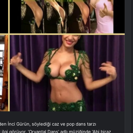
iden İnci Gürün, söylediği caz ve pop dans tarzı
lgi görüyor. ‘Oryantal Dans’ adlı müziğinde ‘Abi biraz