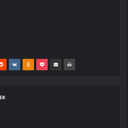
erest
Reddit
VKontakte
Odnoklassniki
Pocket
E-Posta ile paylaş
Yazdır
EK