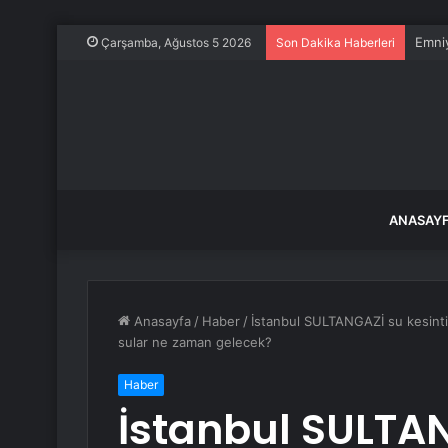
Emniy
Çarşamba, Ağustos 5 2026
Son Dakika Haberleri
ANASAY
Anasayfa
/
Haber
/
İstanbul SULTANGAZİ su kesintis
sular ne zaman gelecek?
Haber
İstanbul SULTAN