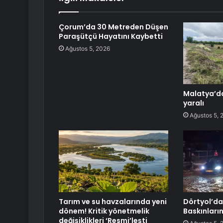
Çorum’da 30 Metreden Düşen
Paraşütçü Hayatını Kaybetti
Ağustos 5, 2026
Malatya’da
yaralı
Ağustos 5, 
Tarım ve su havzalarında yeni
Dörtyol’d
dönem! Kritik yönetmelik
Baskınların
değişiklikleri ‘Resmi’leşti