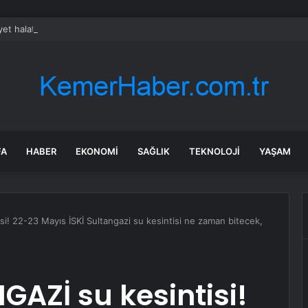
et halatı kopan deneyimli dağcı 12 metrelik uçuruma düştü
FA
HABER
EKONOMI
SAĞLIK
TEKNOLOJI
YAŞAM
i! 22-23 Mayıs İSKİ Sultangazi su kesintisi ne zaman bitecek,
GAZİ su kesintisi!