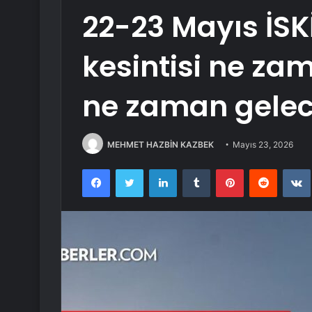
22-23 Mayıs İSK
kesintisi ne za
ne zaman gele
MEHMET HAZBİN KAZBEK
Mayıs 23, 2026
Facebook
Twitter
LinkedIn
Tumblr
Pinterest
Reddit