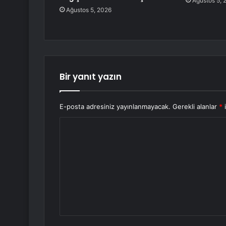
Ağustos 5, 
Ağustos 5, 2026
Bir yanıt yazın
E-posta adresiniz yayınlanmayacak.
Gerekli alanlar
*
i
Y
o
r
u
m
*