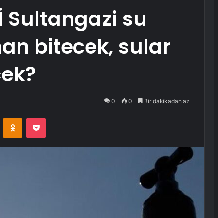
İ Sultangazi su
man bitecek, sular
cek?
0
0
Bir dakikadan az
VKontakte
Odnoklassniki
Pocket