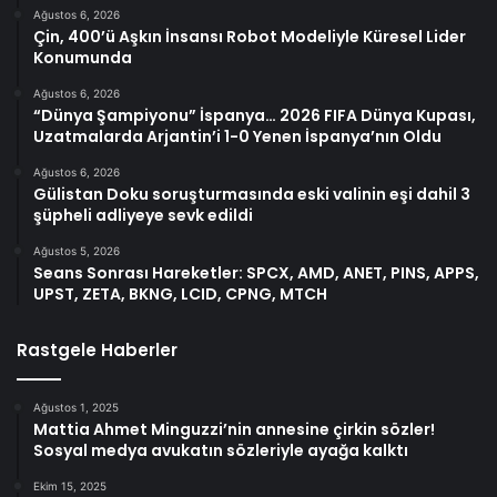
Ağustos 6, 2026
Çin, 400’ü Aşkın İnsansı Robot Modeliyle Küresel Lider
Konumunda
Ağustos 6, 2026
“Dünya Şampiyonu” İspanya… 2026 FIFA Dünya Kupası,
Uzatmalarda Arjantin’i 1-0 Yenen İspanya’nın Oldu
Ağustos 6, 2026
Gülistan Doku soruşturmasında eski valinin eşi dahil 3
şüpheli adliyeye sevk edildi
Ağustos 5, 2026
Seans Sonrası Hareketler: SPCX, AMD, ANET, PINS, APPS,
UPST, ZETA, BKNG, LCID, CPNG, MTCH
Rastgele Haberler
Ağustos 1, 2025
Mattia Ahmet Minguzzi’nin annesine çirkin sözler!
Sosyal medya avukatın sözleriyle ayağa kalktı
Ekim 15, 2025