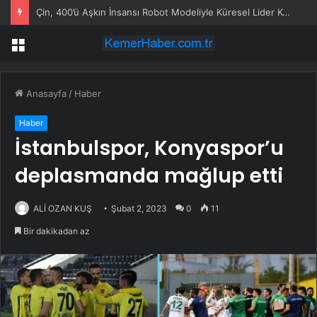
Çin, 400’ü Aşkın İnsansı Robot Modeliyle Küresel Lider Konumunda
Menü
Anasayfa
/
Haber
Haber
İstanbulspor, Konyaspor’u
deplasmanda mağlup etti
ALİ OZAN KUŞ
Şubat 2, 2023
0
11
Bir dakikadan az