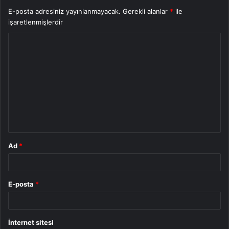
E-posta adresiniz yayınlanmayacak.
Gerekli alanlar
*
ile
işaretlenmişlerdir
Y
o
r
u
m
*
Ad
*
E-posta
*
İnternet sitesi