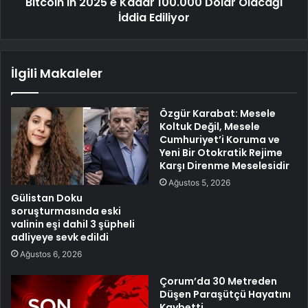
Bitcoin'in 2025'e Kadar 100.000 Dolar Olacağı
İddia Ediliyor
İlgili Makaleler
Özgür Karabat: Mesele
Koltuk Değil, Mesele
Cumhuriyet’i Koruma ve
Yeni Bir Otokratik Rejime
Karşı Direnme Meselesidir
Ağustos 5, 2026
Gülistan Doku
soruşturmasında eski
valinin eşi dahil 3 şüpheli
adliyeye sevk edildi
Ağustos 6, 2026
Çorum’da 30 Metreden
Düşen Paraşütçü Hayatını
Kaybetti