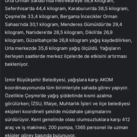
Urla Orman Sahası’nda metrekareye 58,8 kilogram,
Seferihisar’da 44,4 kilogram, Karaburun’da 38,5 kilogram,
Çeşme’de 33,4 kilogram, Bergama İncecikler Orman
Sahası’nda 30,1 kilogram, Menderes Gümüldür’de 29,4
kilogram, Narlıdere’de 28,5 kilogram, Dikili’de 26,9
kilogram, Güzelbahçe’de 26,8 kilogram yağış kaydedilirken,
Urla merkezde 35,6 kilogram yağış ölçüldü. Yağışların
ilerleyen saatlerde merkez ilçelerde de etkisini artırması
bekleniyor.
İzmir Büyükşehir Belediyesi, yağışlara karşı AKOM
koordinasyonunda tüm birimleriyle sahada görev yapıyor.
Özellikle Çeşme’de yağış şiddetinde kısmi azalma
görülürken; İZSU, İtfaiye, Muhtarlık İşleri ve ilçe belediyesi
ekipleri koordineli şekilde müdahale çalışmalarını
sürdürüyor. Kent genelinde olası olumsuzluklara karşı 412
araç ve iş makinesi, 200 pompa, 1365 personel ile uzman
ekipler görev başında bulunuyor.