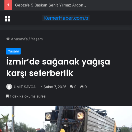
Gebze’e 5 Başkan Şehit Yılmaz Argon Caddesi’nde
Menü
Anasayfa
/
Yaşam
Yaşam
İzmir’de sağanak yağışa
karşı seferberlik
ÜMİT SAVĞA
Şubat 7, 2026
0
0
1 dakika okuma süresi