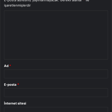
işaretlenmişlerdir
Y
o
r
u
m
*
Ad
*
E-posta
*
İnternet sitesi