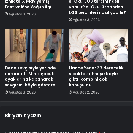
İznik’te 5. Maviyemiş
e-Okul LGS tercihi nasıl
Festivali’ne Yoğun İlgi
yapılır? e-Okul üzerinden
LGS tercihleri nasıl yapılır?
Ağustos 3, 2026
Ağustos 3, 2026
Dede sevgisiyle yerinde
Hande Yener 37 derecelik
duramadı: Minik çocuk
sıcakta sahneye böyle
ayaklarına kapanarak
çıktı: Kombini çok
sevgisini böyle gösterdi
konuşuldu
Ağustos 3, 2026
Ağustos 2, 2026
Bir yanıt yazın
E-posta adresiniz yayınlanmayacak.
Gerekli alanlar
*
ile