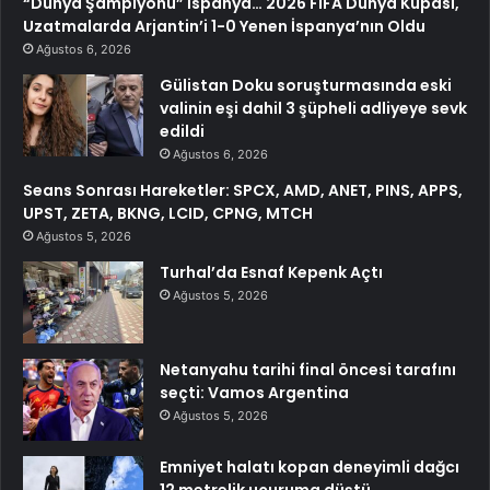
“Dünya Şampiyonu” İspanya… 2026 FIFA Dünya Kupası,
Uzatmalarda Arjantin’i 1-0 Yenen İspanya’nın Oldu
Ağustos 6, 2026
Gülistan Doku soruşturmasında eski
valinin eşi dahil 3 şüpheli adliyeye sevk
edildi
Ağustos 6, 2026
Seans Sonrası Hareketler: SPCX, AMD, ANET, PINS, APPS,
UPST, ZETA, BKNG, LCID, CPNG, MTCH
Ağustos 5, 2026
Turhal’da Esnaf Kepenk Açtı
Ağustos 5, 2026
Netanyahu tarihi final öncesi tarafını
seçti: Vamos Argentina
Ağustos 5, 2026
Emniyet halatı kopan deneyimli dağcı
12 metrelik uçuruma düştü