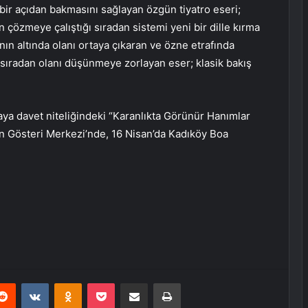
 bir açıdan bakmasını sağlayan özgün tiyatro eseri;
n çözmeye çalıştığı sıradan sistemi yeni bir dille kırma
nın altında olanı ortaya çıkaran ve özne etrafında
e sıradan olanı düşünmeye zorlayan eser; klasik bakış
aya davet niteliğindeki “Karanlıkta Görünür Hanımlar
n Gösteri Merkezi’nde, 16 Nisan’da Kadıköy Boa
erest
Reddit
VKontakte
Odnoklassniki
Pocket
E-Posta ile paylaş
Yazdır