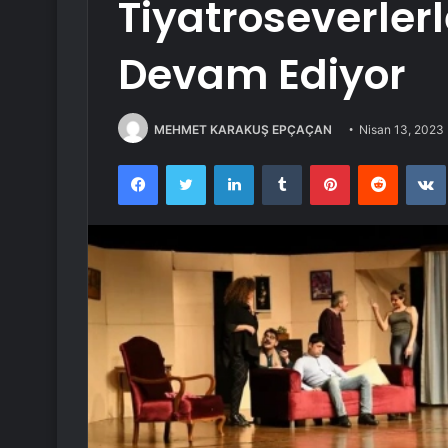
Tiyatroseverle
Devam Ediyor
MEHMET KARAKUŞ EPÇAÇAN
Nisan 13, 2023
Facebook
Twitter
LinkedIn
Tumblr
Pinterest
Reddit