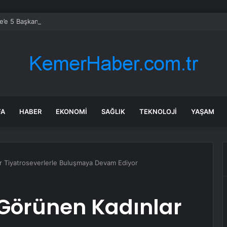
’e 5 Başkan Şehit Yılmaz Argon Caddesi’nde
FA
HABER
EKONOMI
SAĞLIK
TEKNOLOJI
YAŞAM
ar Tiyatroseverlerle Buluşmaya Devam Ediyor
 Görünen Kadınlar