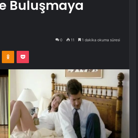
rle Buluşmaya
0
11
1 dakika okuma süresi
VKontakte
Odnoklassniki
Pocket