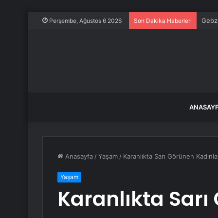
Gebze
Perşembe, Ağustos 6 2026
Son Dakika Haberleri
ANASAY
Anasayfa
/
Yaşam
/
Karanlıkta Sarı Görünen Kadınl
Yaşam
Karanlıkta Sarı