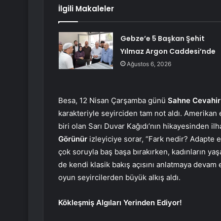
İlgili Makaleler
Gebze’e 5 Başkan Şehit
Yılmaz Argon Caddesi’nde
Ağustos 6, 2026
Besa, 12 Nisan Çarşamba günü
Sahne Cevahir
karakteriyle seyirciden tam not aldı. Amerikan
biri olan Sarı Duvar Kağıdı’nın hikayesinden ilha
Görünür
izleyiciye sorar, “Fark nedir? Adapte et
çok soruyla baş başa bırakırken, kadınların ya
de kendi klasik bakış açısını anlatmaya devam 
oyun seyircilerden büyük alkış aldı.
Kökleşmiş Algıları Yerinden Ediyor!