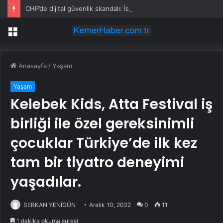
CHP’de dijital güvenlik skandalı: İstanbul ve Ankara il başkanlıkları bahis sitelerine yönlendirildi
Menü
Anasayfa
/
Yaşam
Yaşam
Kelebek Kids, Atta Festival iş
birliği ile özel gereksinimli
çocuklar Türkiye’de ilk kez
tam bir tiyatro deneyimi
yaşadılar.
SERKAN YENİGÜN
Aralık 10, 2022
0
11
1 dakika okuma süresi