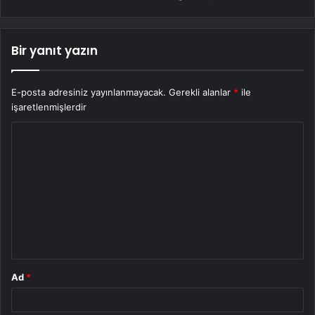
Bir yanıt yazın
E-posta adresiniz yayınlanmayacak.
Gerekli alanlar
*
ile
işaretlenmişlerdir
Y
o
r
u
m
*
Ad
*