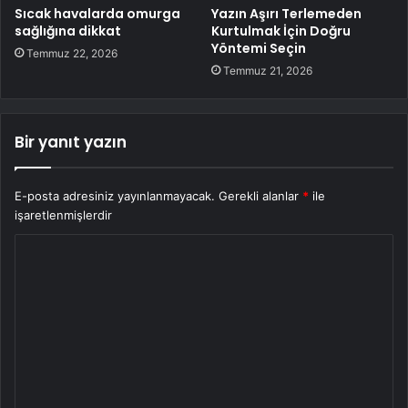
Sıcak havalarda omurga
Yazın Aşırı Terlemeden
sağlığına dikkat
Kurtulmak İçin Doğru
Yöntemi Seçin
Temmuz 22, 2026
Temmuz 21, 2026
Bir yanıt yazın
E-posta adresiniz yayınlanmayacak.
Gerekli alanlar
*
ile
işaretlenmişlerdir
Y
o
r
u
m
*