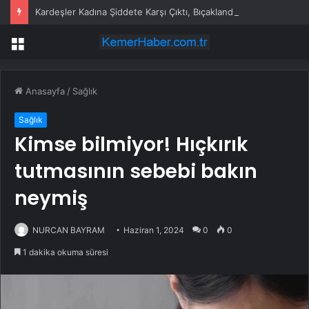
Kardeşler Kadına Şiddete Karşı Çıktı, Bıçaklandı
Menü
Anasayfa
/
Sağlık
Sağlık
Kimse bilmiyor! Hıçkırık
tutmasının sebebi bakın
neymiş
NURCAN BAYRAM
Haziran 1, 2024
0
0
1 dakika okuma süresi