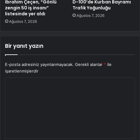
İbrahim Çeçen, “Gönlü
D-100’de Kurban Bayramı
zengin 50 iş insanı”
Trafik Yoğunluğu
listesinde yer aldı
Ağustos 7, 2026
Ağustos 7, 2026
Bir yanıt yazın
E-posta adresiniz yayınlanmayacak.
Gerekli alanlar
*
ile
işaretlenmişlerdir
Y
o
r
u
m
*