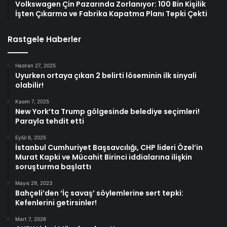
Volkswagen Çin Pazarında Zorlanıyor: 100 Bin Kişilik
İşten Çıkarma ve Fabrika Kapatma Planı Tepki Çekti
Rastgele Haberler
Haziran 27, 2025
Uyurken ortaya çıkan 2 belirti löseminin ilk sinyali
olabilir!
Kasım 7, 2025
New York’ta Trump gölgesinde belediye seçimleri!
Parayla tehdit etti
Eylül 6, 2025
İstanbul Cumhuriyet Başsavcılığı, CHP lideri Özel’in
Murat Kapki ve Mücahit Birinci iddialarına ilişkin
soruşturma başlattı
Mayıs 29, 2023
Bahçeli’den ‘İç savaş’ söylemlerine sert tepki:
Kefenlerini getirsinler!
Mart 7, 2026