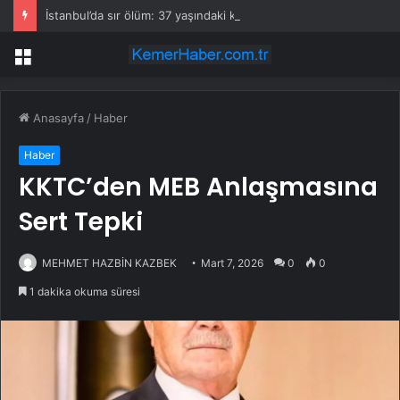
İstanbul’da sır ölüm: 37 yaşındaki kadın savcının evinde ölü bulundu!
Menü
Anasayfa
/
Haber
Haber
KKTC’den MEB Anlaşmasına
Sert Tepki
MEHMET HAZBİN KAZBEK
Mart 7, 2026
0
0
1 dakika okuma süresi