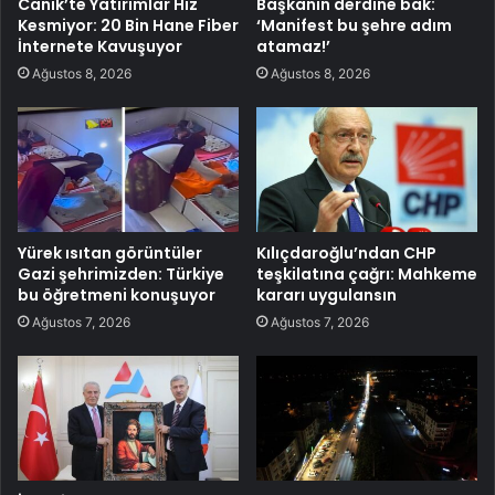
Canik’te Yatırımlar Hız
Başkanın derdine bak:
Kesmiyor: 20 Bin Hane Fiber
‘Manifest bu şehre adım
İnternete Kavuşuyor
atamaz!’
Ağustos 8, 2026
Ağustos 8, 2026
Yürek ısıtan görüntüler
Kılıçdaroğlu’ndan CHP
Gazi şehrimizden: Türkiye
teşkilatına çağrı: Mahkeme
bu öğretmeni konuşuyor
kararı uygulansın
Ağustos 7, 2026
Ağustos 7, 2026