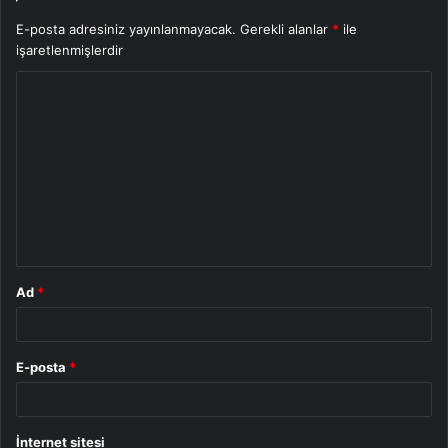
E-posta adresiniz yayınlanmayacak.
Gerekli alanlar
*
ile
işaretlenmişlerdir
Y
o
r
u
m
*
Ad
*
E-posta
*
İnternet sitesi