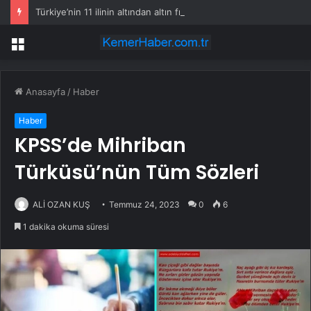
Türkiye’nin 11 ilinin altından altın fışkıracak
Menü
Anasayfa
/
Haber
Haber
KPSS’de Mihriban
Türküsü’nün Tüm Sözleri
ALİ OZAN KUŞ
Temmuz 24, 2023
0
6
1 dakika okuma süresi