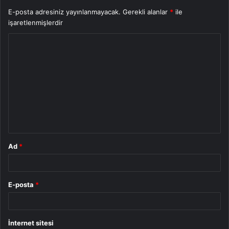
E-posta adresiniz yayınlanmayacak.
Gerekli alanlar
*
ile
işaretlenmişlerdir
Y
o
r
u
m
*
Ad
*
E-posta
*
İnternet sitesi