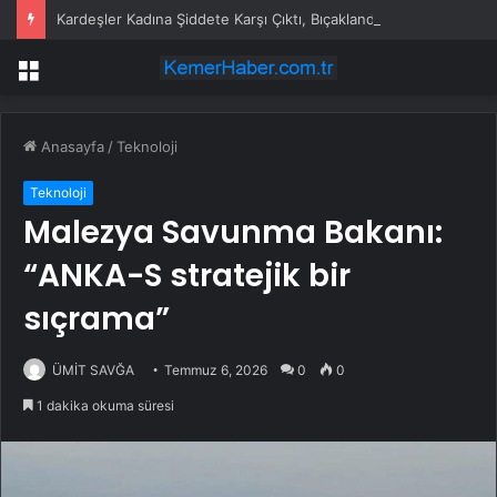
Kardeşler Kadına Şiddete Karşı Çıktı, Bıçaklandı
Menü
Anasayfa
/
Teknoloji
Teknoloji
Malezya Savunma Bakanı:
“ANKA-S stratejik bir
sıçrama”
ÜMİT SAVĞA
Temmuz 6, 2026
0
0
1 dakika okuma süresi