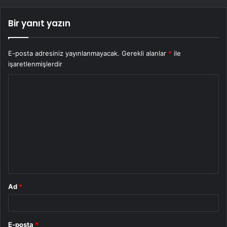
Bir yanıt yazın
E-posta adresiniz yayınlanmayacak.
Gerekli alanlar
*
ile
işaretlenmişlerdir
Y
o
r
u
m
*
Ad
*
E-posta
*