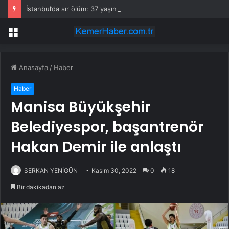
İstanbul’da sır ölüm: 37 yaşındaki kadın savcının evinde ölü bulundu!
Menü
Anasayfa
/
Haber
Haber
Manisa Büyükşehir
Belediyespor, başantrenör
Hakan Demir ile anlaştı
SERKAN YENİGÜN
Kasım 30, 2022
0
18
Bir dakikadan az