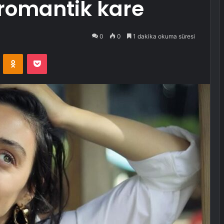
 romantik kare
0
0
1 dakika okuma süresi
VKontakte
Odnoklassniki
Pocket