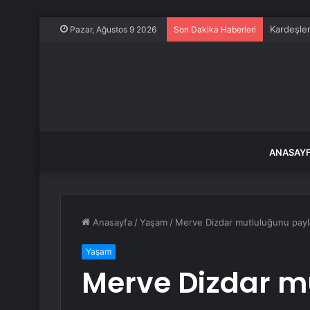
Kardeşler
Pazar, Ağustos 9 2026
Son Dakika Haberleri
ANASAY
Anasayfa
/
Yaşam
/
Merve Dizdar mutluluğunu payla
Yaşam
Merve Dizdar m