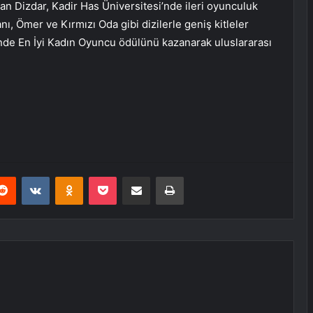
 Dizdar, Kadir Has Üniversitesi’nde ileri oyunculuk
, Ömer ve Kırmızı Oda gibi dizilerle geniş kitleler
’nde En İyi Kadın Oyuncu ödülünü kazanarak uluslararası
erest
Reddit
VKontakte
Odnoklassniki
Pocket
E-Posta ile paylaş
Yazdır