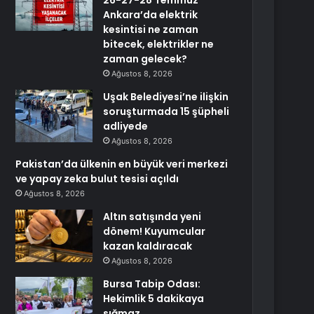
26-27-28 Temmuz
Ankara’da elektrik
kesintisi ne zaman
bitecek, elektrikler ne
zaman gelecek?
Ağustos 8, 2026
Uşak Belediyesi’ne ilişkin
soruşturmada 15 şüpheli
adliyede
Ağustos 8, 2026
Pakistan’da ülkenin en büyük veri merkezi
ve yapay zeka bulut tesisi açıldı
Ağustos 8, 2026
Altın satışında yeni
dönem! Kuyumcular
kazan kaldıracak
Ağustos 8, 2026
Bursa Tabip Odası:
Hekimlik 5 dakikaya
sığmaz