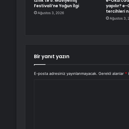
İznik’te 5. Maviyemiş
e-Okul LGS 
Festivali’ne Yoğun İlgi
yapılır? e
tercihleri n
Ağustos 3, 2026
Ağustos 3, 
Bir yanıt yazın
E-posta adresiniz yayınlanmayacak.
Gerekli alanlar
*
i
Y
o
r
u
m
*