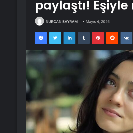
paylaştı! Eşiyle
NURCAN BAYRAM
Mayıs 4, 2026
Facebook
Twitter
LinkedIn
Tumblr
Pinterest
Reddit