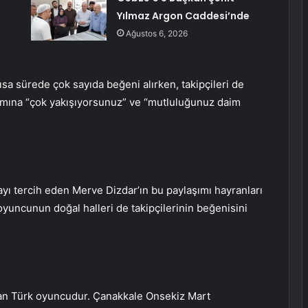
Yılmaz Argon Caddesi’nde
Ağustos 6, 2026
kısa sürede çok sayıda beğeni alırken, takipçileri de
şımına “çok yakışıyorsunuz” ve “mutluluğunuz daim
yı tercih eden Merve Dizdar’ın bu paylaşımı hayranları
 oyuncunun doğal halleri de takipçilerinin beğenisini
ğan Türk oyuncudur. Çanakkale Onsekiz Mart