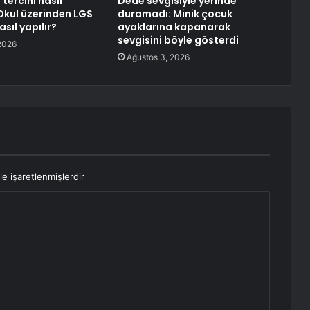
tercihi nasıl
Dede sevgisiyle yerinde
-Okul üzerinden LGS
duramadı: Minik çocuk
asıl yapılır?
ayaklarına kapanarak
sevgisini böyle gösterdi
2026
Ağustos 3, 2026
le işaretlenmişlerdir