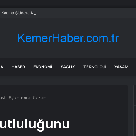
 Kadına Şiddete Karşı Çıktı, Bıçaklandı
FA
HABER
EKONOMI
SAĞLIK
TEKNOLOJI
YAŞAM
ştı! Eşiyle romantik kare
utluluğunu