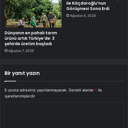
ile Kılıçdaroğlu’nun
Görüşmesi Sona Erdi
Ağustos 6, 2026
Dünyanın en pahalı tarım
ürünü artık Türkiye’de: 3
şehirde üretim başladı
Ağustos 7, 2026
Bir yanıt yazın
E-posta adresiniz yayınlanmayacak.
Gerekli alanlar
*
ile
işaretlenmişlerdir
Y
o
r