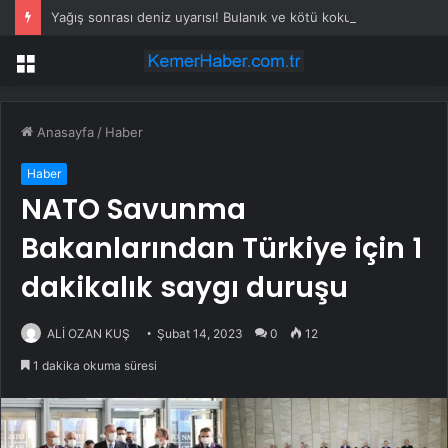
Yağış sonrası deniz uyarısı! Bulanık ve kötü kokulu suda yüzmeyin
Menü
Anasayfa
/
Haber
Haber
NATO Savunma
Bakanlarından Türkiye için 1
dakikalık saygı duruşu
ALİ OZAN KUŞ
Şubat 14, 2023
0
12
1 dakika okuma süresi