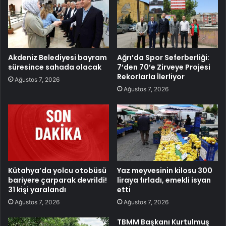
Akdeniz Belediyesi bayram
Ağrı’da Spor Seferberliği:
süresince sahada olacak
7’den 70’e Zirveye Projesi
Rekorlarla İlerliyor
Ağustos 7, 2026
Ağustos 7, 2026
Kütahya’da yolcu otobüsü
Yaz meyvesinin kilosu 300
bariyere çarparak devrildi!
liraya fırladı, emekli isyan
31 kişi yaralandı
etti
Ağustos 7, 2026
Ağustos 7, 2026
TBMM Başkanı Kurtulmuş