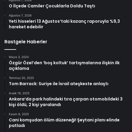
Ağustos 7, 2026
O İlçede Camiler Çocuklarla Doldu Taştı
Ağustos 7, 2026
Yeti hisseleri 13 Ağustos’taki kazanç raporuyla %9,3
hareket edebilir
Rastgele Haberler
Mayıs 3, 2024
Özgür Özel’den ‘boş koltuk’ tartışmalarına ilişkin ilk
açıklama
Temmuz 20, 2025
Tom Barrack: Suriye ile İsrail ateşkeste anlaştı
Aralık 19, 2025
Ankara’da park halindeki tıra çarpan otomobildeki 3
kişi öldü, 2 kişi yaralandı
Kasım 8, 2025
Cani komşudan ölüm düzeneği! Şeytani planı elinde
patladı