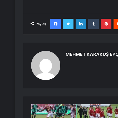
Facebook
Twitter
LinkedIn
Tumblr
Pint
Paylaş
MEHMET KARAKUŞ EP