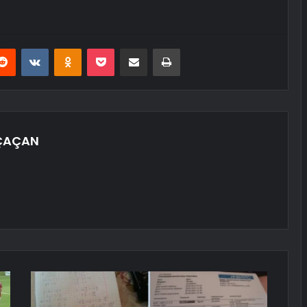
erest
Reddit
VKontakte
Odnoklassniki
Pocket
E-Posta ile paylaş
Yazdır
ÇAÇAN