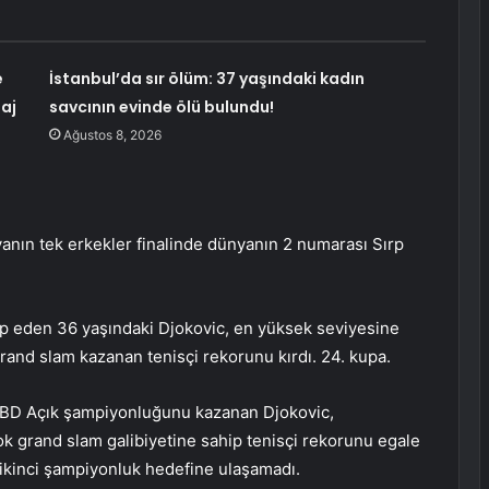
e
İstanbul’da sır ölüm: 37 yaşındaki kadın
aj
savcının evinde ölü bulundu!
Ağustos 8, 2026
nın tek erkekler finalinde dünyanın 2 numarası Sırp
lup eden 36 yaşındaki Djokovic, en yüksek seviyesine
and slam kazanan tenisçi rekorunu kırdı. 24. kupa.
ABD Açık şampiyonluğunu kazanan Djokovic,
ok grand slam galibiyetine sahip tenisçi rekorunu egale
ikinci şampiyonluk hedefine ulaşamadı.