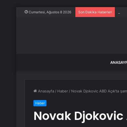
İstan
Cumartesi, Ağustos 8 2026
Son Dakika Haberleri
ANASAY
Anasayfa
/
Haber
/
Novak Djokovic ABD Açık’ta şa
Haber
Novak Djokovic 