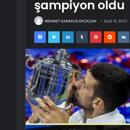
şampiyon oldu
MEHMET KARAKUŞ EPÇAÇAN
Eylül 15, 2023
Facebook
Twitter
LinkedIn
Tumblr
Pinterest
Reddit