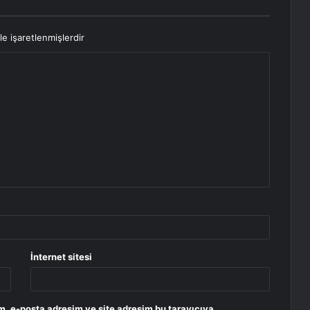
le işaretlenmişlerdir
İnternet sitesi
m, e-posta adresim ve site adresim bu tarayıcıya