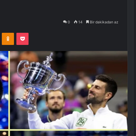
0
14
Bir dakikadan az
VKontakte
Odnoklassniki
Pocket