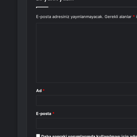
E-posta adresiniz yayınlanmayacak.
Gerekli alanlar
*
i
Y
o
r
u
m
*
Ad
*
E-posta
*
Daha sonraki yorumlarımda kullanılması için adı