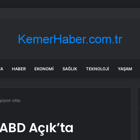
bul’da sır ölüm: 37 yaşındaki kadın savcının evinde ölü bulundu!
FA
HABER
EKONOMI
SAĞLIK
TEKNOLOJI
YAŞAM
mpiyon oldu
ABD Açık’ta