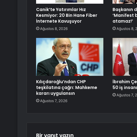
Canik’te Yatırımlar Hız
Başkanın d
Kesmiyor: 20 Bin Hane Fiber
‘Manifest 
İnternete Kavuşuyor
atamaz!’
Ağustos 8, 2026
Ağustos 8, 
Kılıçdaroğlu’ndan CHP
İbrahim Çe
teşkilatına çağrı: Mahkeme
50 iş insanı
kararı uygulansın
Ağustos 7, 
Ağustos 7, 2026
Bir yanıt yazın