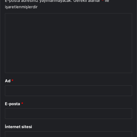
E-posta adresiniz yayınlanmayacak.
Gerekli alanlar
*
ile
işaretlenmişlerdir
Y
o
r
u
m
*
Ad
*
E-posta
*
İnternet sitesi