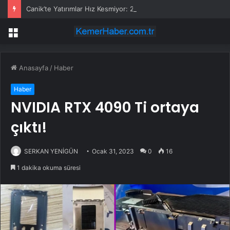
Canik’te Yatırımlar Hız Kesmiyor: 20 Bin Hane Fiber İnternete Kavuşuyor
Menü
Anasayfa
/
Haber
Haber
NVIDIA RTX 4090 Ti ortaya
çıktı!
SERKAN YENİGÜN
Ocak 31, 2023
0
16
1 dakika okuma süresi