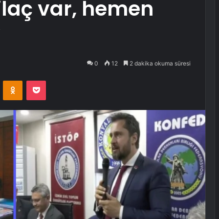
ilaç var, hemen
”
0
12
2 dakika okuma süresi
VKontakte
Odnoklassniki
Pocket