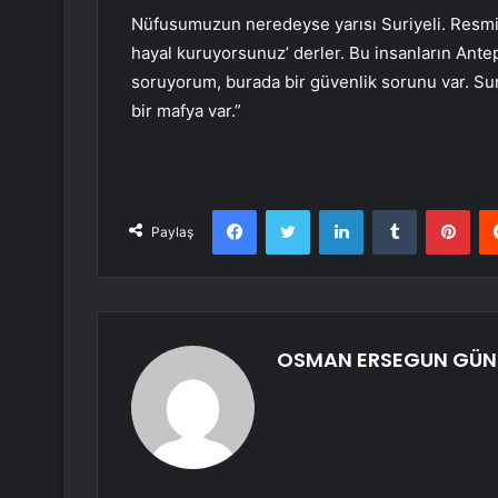
Nüfusumuzun neredeyse yarısı Suriyeli. Resmi 
hayal kuruyorsunuz’ derler. Bu insanların Ante
soruyorum, burada bir güvenlik sorunu var. Sur
bir mafya var.”
Facebook
Twitter
LinkedIn
Tumblr
Pint
Paylaş
OSMAN ERSEGUN GÜ