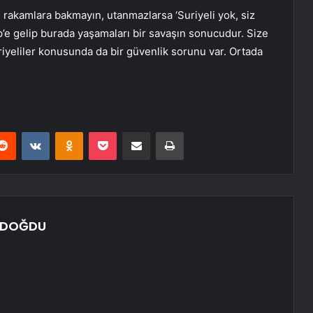
rakamlara bakmayın, utanmazlarsa ‘Suriyeli yok, siz
p’e gelip burada yaşamaları bir savaşın sonucudur. Size
iyeliler konusunda da bir güvenlik sorunu var. Ortada
erest
Reddit
VKontakte
Odnoklassniki
Pocket
E-Posta ile paylaş
Yazdır
NDOĞDU