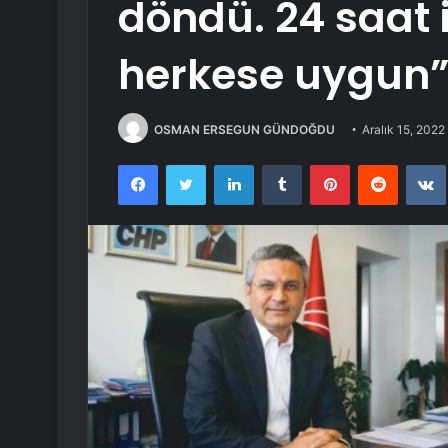
döndü. 24 saat 
herkese uygun
OSMAN ERSEGUN GÜNDOĞDU
Aralık 15, 2022
Facebook
Twitter
LinkedIn
Tumblr
Pinterest
Reddit