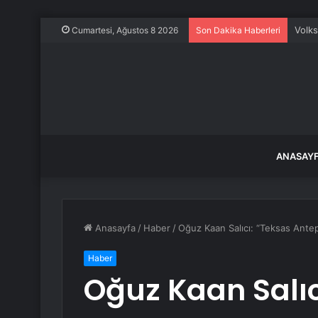
İzmir
Cumartesi, Ağustos 8 2026
Son Dakika Haberleri
ANASAY
Anasayfa
/
Haber
/
Oğuz Kaan Salıcı: “Teksas Ante
Haber
Oğuz Kaan Salıc