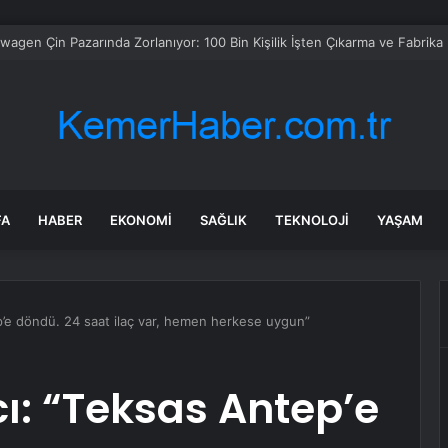
 Bornova’da ortak akıl buluşması
FA
HABER
EKONOMI
SAĞLIK
TEKNOLOJI
YAŞAM
p’e döndü. 24 saat ilaç var, hemen herkese uygun”
ı: “Teksas Antep’e