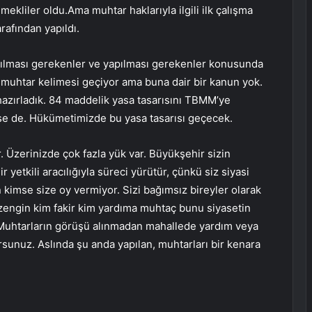
kliler oldu.Ama muhtar haklarıyla ilgili ilk çalışma
afından yapıldı.
apılması gerekenler ve yapılması gerekenler konusunda
 muhtar kelimesi geçiyor ama buna dair bir kanun yok.
hazırladık. 84 maddelik yasa tasarısını TBMM’ye
se de. Hükümetimizde bu yasa tasarısı geçecek.
. Üzerinizde çok fazla yük var. Büyükşehir sizin
 yetkili aracılığıyla süreci yürütür, çünkü siz siyasi
n kimse size oy vermiyor. Sizi bağımsız bireyler olarak
zengin kim fakir kim yardıma muhtaç bunu siyasetin
. Muhtarların görüşü alınmadan mahallede yardım veya
rsunuz. Aslında şu anda yapılan, muhtarları bir kenara