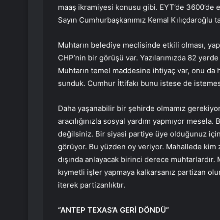
maaş ikramiyesi konusu gibi. EYT’de 3600’de eme
Sayın Cumhurbaşkanımız Kemal Kılıçdaroğlu tar
Muhtarın belediye meclisinde etkili olması, y
CHP’nin bir görüşü var. Yazılarımızda 82 yerde
Muhtarın temel maddesine ihtiyaç var, onu da 
sunduk. Cumhur İttifakı bunu istese de isteme
Daha yaşanabilir bir şehirde olmamız gerekiyor
aracılığınızla sosyal yardım yapmıyor mesela. Bir
değilsiniz. Bir siyasi partiye üye olduğunuz içi
görüyor. Bu yüzden oy veriyor. Mahallede kim 
dışında anlayacak birinci derece muhtarlardır
kıymetli işler yapmaya kalkarsanız partizan olu
iterek partizanlıktır.
“ANTEP TEXAS’A GERİ DÖNDÜ”