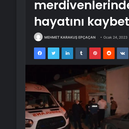
merdivenlerind
hayatını kaybett
MEHMET KARAKUŞ EPÇAÇAN
Ocak 24, 2023
Facebook
Twitter
LinkedIn
Tumblr
Pinterest
Reddit