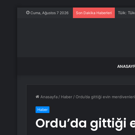
Tüik: Tü
Cuma, Ağustos 7 2026
Son Dakika Haberleri
ANASAY
Anasayfa
/
Haber
/
Ordu’da gittiği evin merdivenler
Haber
Ordu’da gittiği 