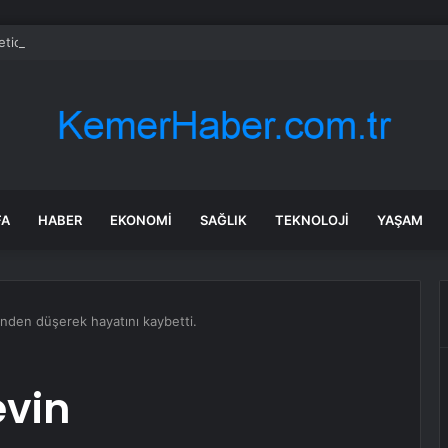
ketici Güven Endeksi 89,8 Oldu
FA
HABER
EKONOMI
SAĞLIK
TEKNOLOJI
YAŞAM
inden düşerek hayatını kaybetti.
evin