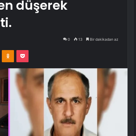
en düşerek
i.
0
13
Bir dakikadan az
VKontakte
Odnoklassniki
Pocket