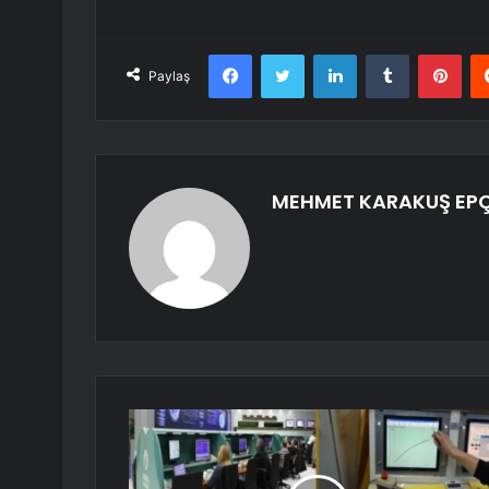
Facebook
Twitter
LinkedIn
Tumblr
Pint
Paylaş
MEHMET KARAKUŞ EP