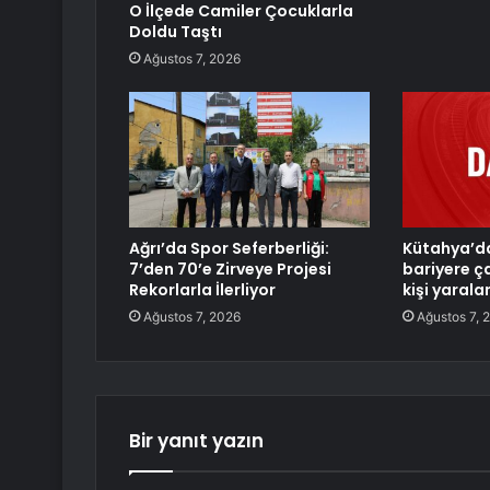
O İlçede Camiler Çocuklarla
Doldu Taştı
Ağustos 7, 2026
Ağrı’da Spor Seferberliği:
Kütahya’d
7’den 70’e Zirveye Projesi
bariyere ça
Rekorlarla İlerliyor
kişi yarala
Ağustos 7, 2026
Ağustos 7, 
Bir yanıt yazın