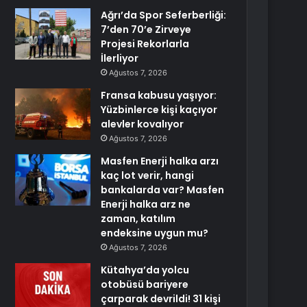
Ağrı’da Spor Seferberliği:
7’den 70’e Zirveye
Projesi Rekorlarla
İlerliyor
Ağustos 7, 2026
Fransa kabusu yaşıyor:
Yüzbinlerce kişi kaçıyor
alevler kovalıyor
Ağustos 7, 2026
Masfen Enerji halka arzı
kaç lot verir, hangi
bankalarda var? Masfen
Enerji halka arz ne
zaman, katılım
endeksine uygun mu?
Ağustos 7, 2026
Kütahya’da yolcu
otobüsü bariyere
çarparak devrildi! 31 kişi