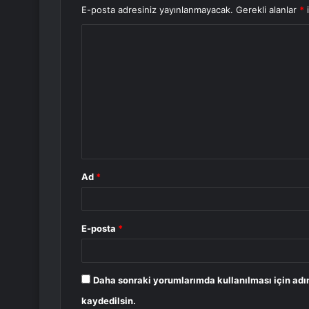
E-posta adresiniz yayınlanmayacak.
Gerekli alanlar
*
i
Y
o
r
u
m
*
Ad
*
E-posta
*
Daha sonraki yorumlarımda kullanılması için adı
kaydedilsin.