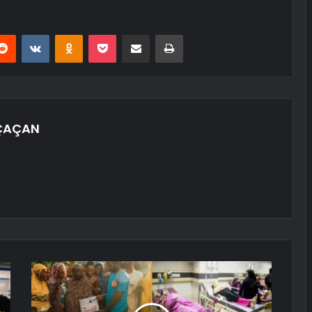
erest
Reddit
VKontakte
Odnoklassniki
Pocket
E-Posta ile paylaş
Yazdır
ÇAÇAN