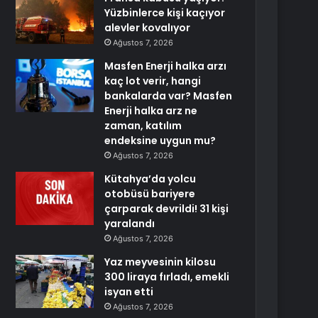
Yüzbinlerce kişi kaçıyor
alevler kovalıyor
Ağustos 7, 2026
Masfen Enerji halka arzı
kaç lot verir, hangi
bankalarda var? Masfen
Enerji halka arz ne
zaman, katılım
endeksine uygun mu?
Ağustos 7, 2026
Kütahya’da yolcu
otobüsü bariyere
çarparak devrildi! 31 kişi
yaralandı
Ağustos 7, 2026
Yaz meyvesinin kilosu
300 liraya fırladı, emekli
isyan etti
Ağustos 7, 2026