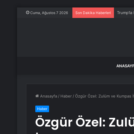
O İlçede 
Cuma, Ağustos 7 2026
Son Dakika Haberleri
ANASAY
Anasayfa
/
Haber
/
Özgür Özel: Zulüm ve Kumpas İ
Haber
Özgür Özel: Zu