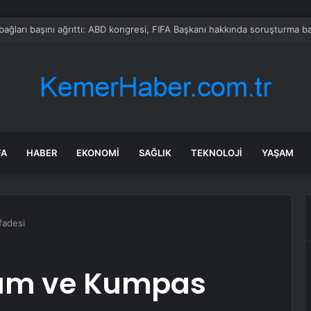
Camiler Çocuklarla Doldu Taştı
FA
HABER
EKONOMI
SAĞLIK
TEKNOLOJI
YAŞAM
fadesi
lüm ve Kumpas