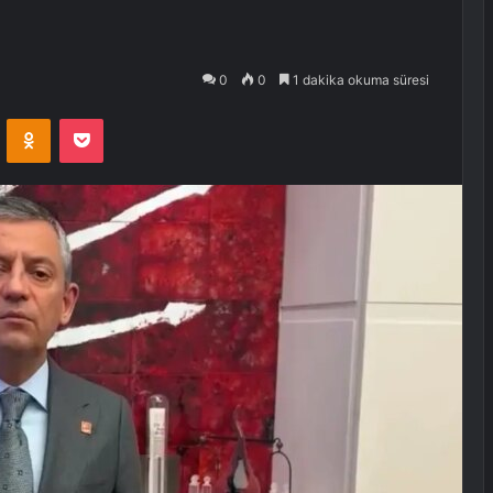
0
0
1 dakika okuma süresi
VKontakte
Odnoklassniki
Pocket