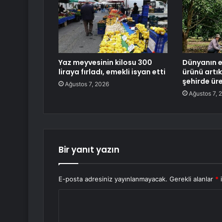
Yaz meyvesinin kilosu 300
Dünyanın e
liraya fırladı, emekli isyan etti
ürünü artık
şehirde ür
Ağustos 7, 2026
Ağustos 7, 
Bir yanıt yazın
E-posta adresiniz yayınlanmayacak.
Gerekli alanlar
*
i
Y
o