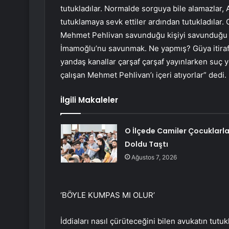
tutukladılar. Normalde sorguya bile alamazlar, Ad
tutuklamaya sevk ettiler ardından tutukladılar. O
Mehmet Pehlivan savunduğu kişiyi savunduğu 
İmamoğlu’nu savunmak. Ne yapmış? Güya itirafçı 
yandaş kanallar çarşaf çarşaf yayınlarken suç 
çalışan Mehmet Pehlivan’ı içeri atıyorlar” dedi.
İlgili Makaleler
O İlçede Camiler Çocuklarl
Doldu Taştı
Ağustos 7, 2026
‘BÖYLE KUMPAS MI OLUR’
İddiaları nasıl çürüteceğini bilen avukatın tut