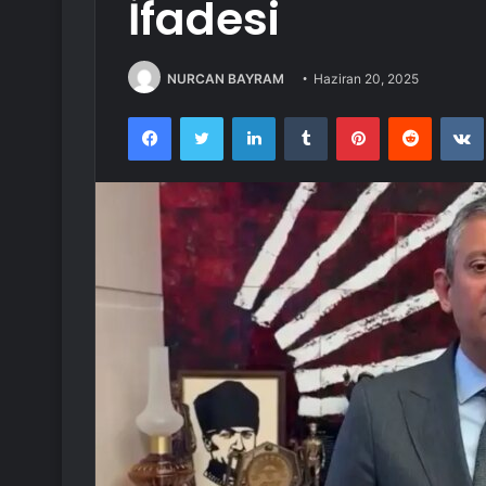
İfadesi
NURCAN BAYRAM
Haziran 20, 2025
Facebook
Twitter
LinkedIn
Tumblr
Pinterest
Reddit