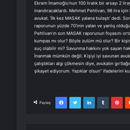
Ekrem İmamoğlu’nun 100 liralık bir arsayı 2 lira
inandıracaklardı. Mehmet Pehlivan, 98 lira için 
avukat. ‘İlk kez MASAK yalana bulaştı’ dedi. S
raporunun yüzde 70’inin yalan ve yanlış olduğu
Pehlivan’ın son MASAK raporunun foyasını ortaya
kumpas mı olur? Böyle zulüm mü olur? Bir kişini
suç olabilir mi? Savunma hakkını yok sayan hak
İnanmak mümkün değil. Kişiyi iyi savunan avukatı
çalıştıkları algı çökmesin diye, avukatın gırtlağ
şikayet ediyorum. Yazıklar olsun” ifadelerini ku
Facebook
Twitter
LinkedIn
Tumblr
Pint
Paylaş