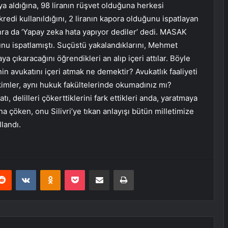
ya aldığına, 98 liranın rüşvet olduğuna herkesi
kredi kullanıldığını, 2 liranın kapora olduğunu ispatlayan
onra da ‘Yapay zeka hata yapıyor dediler’ dedi. MASAK
nu ispatlamıştı. Suçüstü yakalandıklarını, Mehmet
 çıkaracağını öğrendikleri an alıp içeri attılar. Böyle
n avukatını içeri atmak ne demektir? Avukatlık faaliyeti
imler, aynı hukuk fakültelerinde okumadınız mı?
, delilleri çökerttiklerini fark ettikleri anda, yaratmaya
ına çöken, onu Silivri’ye tıkan anlayışı bütün milletimize
llandı.
erest
Reddit
VKontakte
Odnoklassniki
Pocket
E-Posta ile paylaş
Yazdır