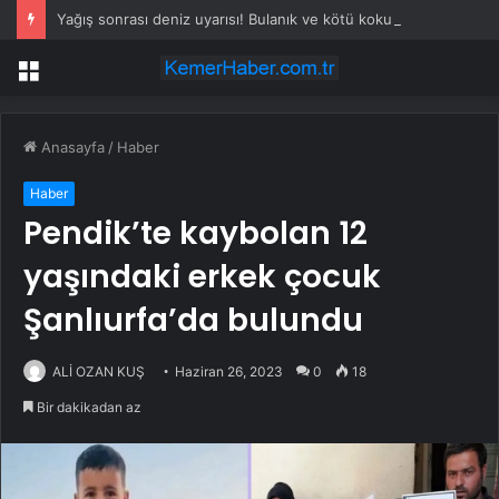
Yağış sonrası deniz uyarısı! Bulanık ve kötü kokulu suda yüzmeyin
Menü
Anasayfa
/
Haber
Haber
Pendik’te kaybolan 12
yaşındaki erkek çocuk
Şanlıurfa’da bulundu
ALİ OZAN KUŞ
Haziran 26, 2023
0
18
Bir dakikadan az