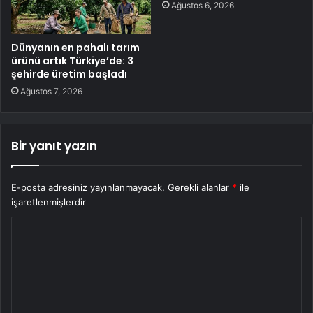
Ağustos 6, 2026
Dünyanın en pahalı tarım
ürünü artık Türkiye’de: 3
şehirde üretim başladı
Ağustos 7, 2026
Bir yanıt yazın
E-posta adresiniz yayınlanmayacak.
Gerekli alanlar
*
ile
işaretlenmişlerdir
Y
o
r
u
m