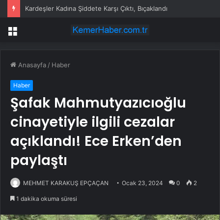
Kardeşler Kadına Şiddete Karşı Çıktı, Bıçaklandı
Menü
Anasayfa
/
Haber
Haber
Şafak Mahmutyazıcıoğlu
cinayetiyle ilgili cezalar
açıklandı! Ece Erken’den
paylaştı
MEHMET KARAKUŞ EPÇAÇAN
Ocak 23, 2024
0
2
1 dakika okuma süresi