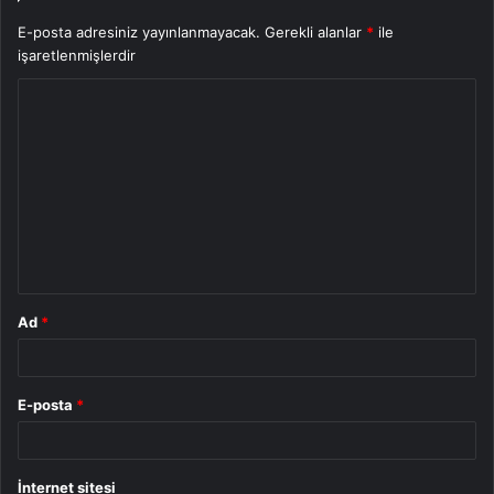
E-posta adresiniz yayınlanmayacak.
Gerekli alanlar
*
ile
işaretlenmişlerdir
Y
o
r
u
m
*
Ad
*
E-posta
*
İnternet sitesi