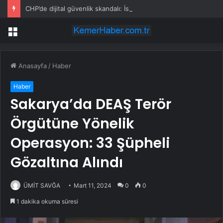
CHP’de dijital güvenlik skandalı: İstanbul ve Ankara il başkanlıkları bahis sitelerine yönlendirildi
Menü
Anasayfa
/
Haber
Haber
Sakarya’da DEAŞ Terör
Örgütüne Yönelik
Operasyon: 33 Şüpheli
Gözaltına Alındı
ÜMİT SAVĞA
Mart 11, 2024
0
0
1 dakika okuma süresi