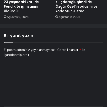
23 yaşındaki katilde
Kılıçdaroğlu şimdi de
Pendik’te iş insanını
Özgür Özel’in odasını ve
öldürdü!
koridorunu istedi
Ağustos 9, 2026
Ağustos 9, 2026
Bir yanıt yazın
E-posta adresiniz yayınlanmayacak.
Gerekli alanlar
*
ile
işaretlenmişlerdir
Y
o
r
u
m
*