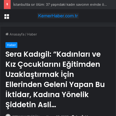
İstanbul’da sır ölüm: 37 yaşındaki kadın savcının evinde ölü bulundu!
Menü
Anasayfa
/
Haber
Haber
Sera Kadıgil: “Kadınları ve
Kız Çocuklarını Eğitimden
Uzaklaştırmak İçin
Ellerinden Geleni Yapan Bu
İktidar, Kadına Yönelik
Şiddetin Asli…