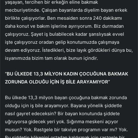
yaşayan, tercihen bir erkeğin eline bakmak
mecburiyetinde. Çalışan bayanlarda diyelim bayan erkek
birlikte çalışıyorlar. Ben mesaiden sonra 240 dakikamı
daha konut ve bakım işlerine ayırıyorum. Biz durmadan
çalışıyoruz. Şayet iş bulabilecek kadar şanslıysak evvel
işte çalışıyoruz oradan gelip konutumuzda çalışmaya
devam ediyoruz. İstedikleri, bize layık gördükleri dünya bu,
isyanımızda bizim tam olarak bunun içindir.
“BU ÜLKEDE 13,3 MİLYON KADIN ÇOCUĞUNA BAKMAK
ZORUNDA OLDUĞU İÇİN İŞ BİLE ARAYAMIYOR”
Bu ülkede 13,3 milyon bayan çocuğuna bakmak zorunda
olduğu için iş bile arayamıyor. Bayana yönelik şiddetle
nasıl gayret edeceksin? Bir bayan konutunda şiddete
uğruyorsa gidecek yeri yok. Sığınma meskeni açıyor
musun? Yok. Rastgele bir takviye programın var mı? Yok.
Bu şiddetin kökenini ortadan kaldırmak için rastgele bir