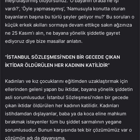
meşrulaştırmış oluyorsunuz. ‘O bayanın orada ne işi
vardı?’, ‘Öyle yapmasaymış’, ‘Namusuyla konutta oturan
bayanların başına bu türlü şeyler geliyor mu?’ Bu soruları o
küçük erkek akılları sormaya devam ettikçe sakın ağzınıza
ne 25 Kasım’ı alın, ne bayana yönelik şiddetle gayret
ediyoruz diye bize masallar anlatın.
“İSTANBUL SÖZLEŞMESİ’NDEN BİR GECEDE ÇIKAN
İKTİDAR ÖLDÜRÜLEN HER KADININ KATİLİDİR”
Kadınları ve kız çocuklarını eğitimden uzaklaştırmak için
ellerinden geleni yapan bu iktidar, bayana yönelik şiddetin
asli sorumlusudur. İstanbul Sözleşmesi’nden bir gecede
çıkan iktidar öldürülen her kadının katilidir. Kadınları
istihdamdan dışlayanlar, baba ya da koca eline mahkum
bırakmak isteyenler tüm bu şiddet sarmalının yegane
sorumlusudur. Bunun karşısında tek bir çözümümüz var o
çözümün adı da dayanışma.