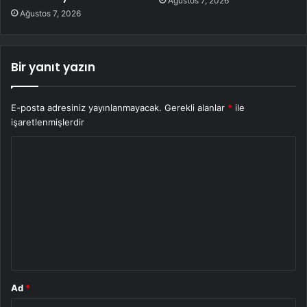
Ağustos 7, 2026
Ağustos 7, 2026
Bir yanıt yazın
E-posta adresiniz yayınlanmayacak.
Gerekli alanlar
*
ile
işaretlenmişlerdir
Y
o
r
u
m
*
Ad
*