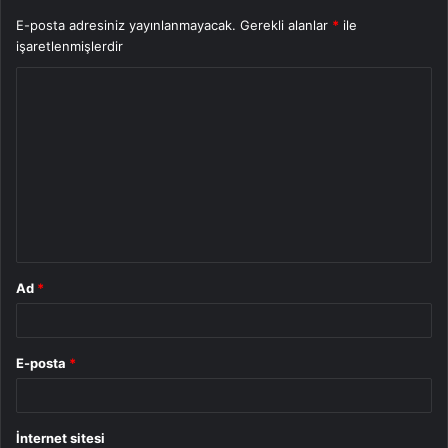
E-posta adresiniz yayınlanmayacak.
Gerekli alanlar
*
ile
işaretlenmişlerdir
Y
o
r
u
m
*
Ad
*
E-posta
*
İnternet sitesi