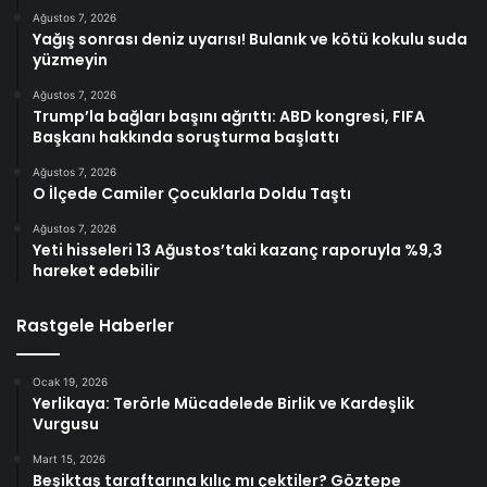
Ağustos 7, 2026
Yağış sonrası deniz uyarısı! Bulanık ve kötü kokulu suda
yüzmeyin
Ağustos 7, 2026
Trump’la bağları başını ağrıttı: ABD kongresi, FIFA
Başkanı hakkında soruşturma başlattı
Ağustos 7, 2026
O İlçede Camiler Çocuklarla Doldu Taştı
Ağustos 7, 2026
Yeti hisseleri 13 Ağustos’taki kazanç raporuyla %9,3
hareket edebilir
Rastgele Haberler
Ocak 19, 2026
Yerlikaya: Terörle Mücadelede Birlik ve Kardeşlik
Vurgusu
Mart 15, 2026
Beşiktaş taraftarına kılıç mı çektiler? Göztepe